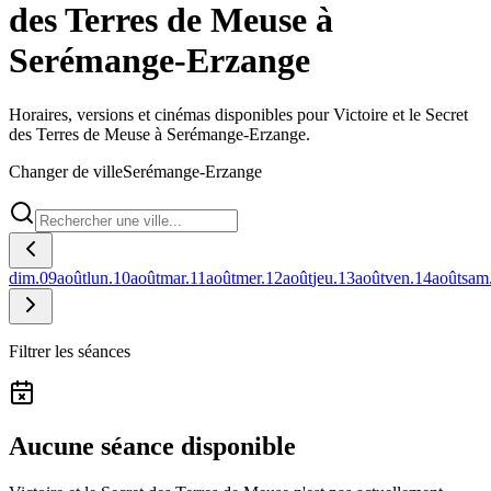
des Terres de Meuse à
Serémange-Erzange
Horaires, versions et cinémas disponibles pour Victoire et le Secret
des Terres de Meuse à Serémange-Erzange.
Changer de ville
Serémange-Erzange
dim.
09
août
lun.
10
août
mar.
11
août
mer.
12
août
jeu.
13
août
ven.
14
août
sam
Filtrer les séances
Aucune séance disponible