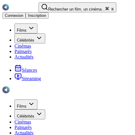
Rechercher un film, un cinéma...
K
Connexion
Inscription
Films
Célébrités
Cinémas
Palmarès
Actualités
Séances
Streaming
Films
Célébrités
Cinémas
Palmarès
Actualités