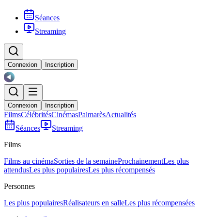
Séances
Streaming
Connexion
Inscription
Connexion
Inscription
Films
Célébrités
Cinémas
Palmarès
Actualités
Séances
Streaming
Films
Films au cinéma
Sorties de la semaine
Prochainement
Les plus
attendus
Les plus populaires
Les plus récompensés
Personnes
Les plus populaires
Réalisateurs en salle
Les plus récompensées