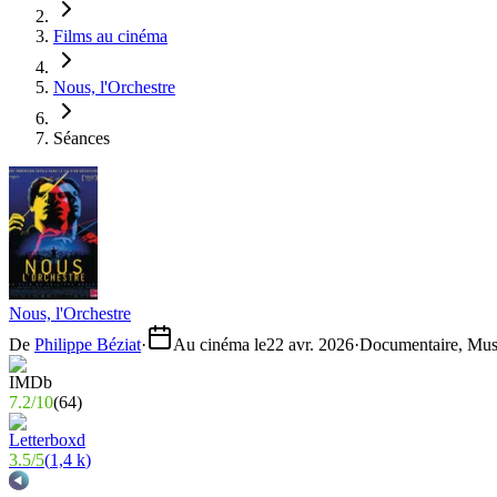
Films au cinéma
Nous, l'Orchestre
Séances
Nous, l'Orchestre
De
Philippe Béziat
·
Au cinéma le
22 avr. 2026
·
Documentaire, Mus
7.2
/
10
(
64
)
3.5
/
5
(
1,4 k
)