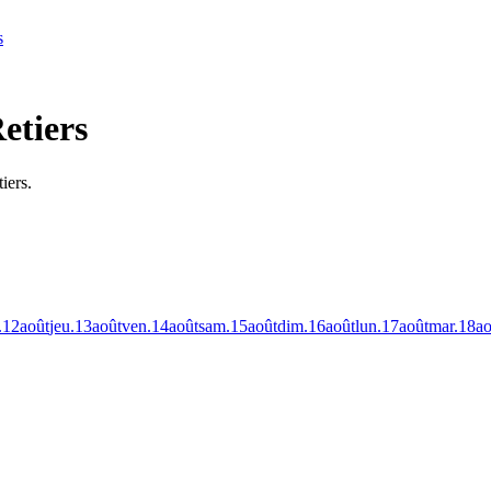
s
etiers
iers.
.
12
août
jeu.
13
août
ven.
14
août
sam.
15
août
dim.
16
août
lun.
17
août
mar.
18
ao