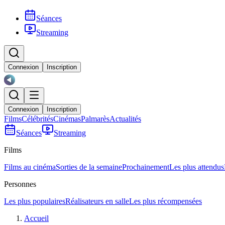
Séances
Streaming
Connexion
Inscription
Connexion
Inscription
Films
Célébrités
Cinémas
Palmarès
Actualités
Séances
Streaming
Films
Films au cinéma
Sorties de la semaine
Prochainement
Les plus attendus
Personnes
Les plus populaires
Réalisateurs en salle
Les plus récompensées
Accueil