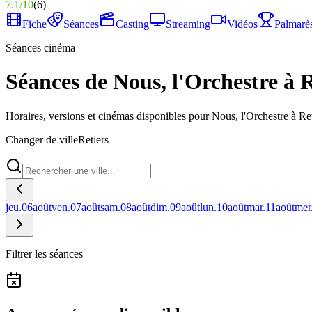
7.1
/
10
(
6
)
Fiche
Séances
Casting
Streaming
Vidéos
Palmarè
Séances cinéma
Séances de Nous, l'Orchestre à R
Horaires, versions et cinémas disponibles pour Nous, l'Orchestre à Ret
Changer de ville
Retiers
jeu.
06
août
ven.
07
août
sam.
08
août
dim.
09
août
lun.
10
août
mar.
11
août
mer
Filtrer les séances