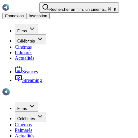
Rechercher un film, un cinéma...
K
Connexion
Inscription
Films
Célébrités
Cinémas
Palmarès
Actualités
Séances
Streaming
Films
Célébrités
Cinémas
Palmarès
Actualités