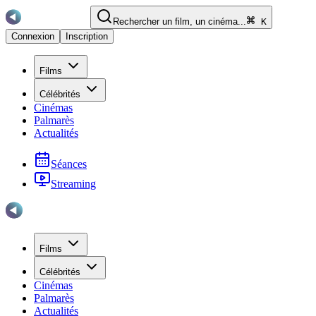
Rechercher un film, un cinéma...
K
Connexion
Inscription
Films
Célébrités
Cinémas
Palmarès
Actualités
Séances
Streaming
Films
Célébrités
Cinémas
Palmarès
Actualités