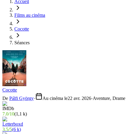
Accueil
Films au cinéma
Cocotte
Séances
Cocotte
De
Pálfi György
·
Au cinéma le
22 avr. 2026
·
Aventure, Drame
7.0
/
10
(
1,1 k
)
3.5
/
5
(
6 k
)