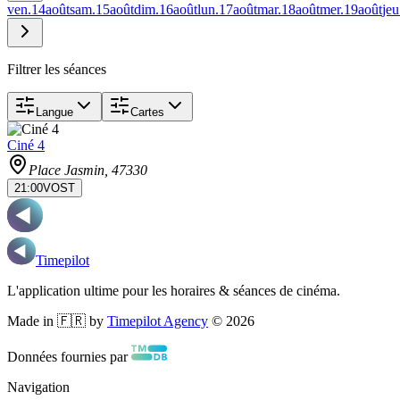
ven.
14
août
sam.
15
août
dim.
16
août
lun.
17
août
mar.
18
août
mer.
19
août
jeu
Filtrer les séances
Langue
Cartes
Ciné 4
Place Jasmin
, 47330
21:00
VOST
Timepilot
L'application ultime pour les horaires & séances de cinéma.
Made in 🇫🇷 by
Timepilot Agency
©
2026
Données fournies par
Navigation