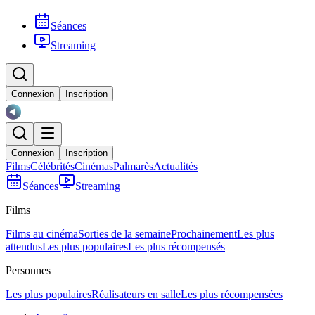
Séances
Streaming
Connexion
Inscription
Connexion
Inscription
Films
Célébrités
Cinémas
Palmarès
Actualités
Séances
Streaming
Films
Films au cinéma
Sorties de la semaine
Prochainement
Les plus
attendus
Les plus populaires
Les plus récompensés
Personnes
Les plus populaires
Réalisateurs en salle
Les plus récompensées