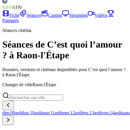
6.6
/
10
(
19
)
Fiche
Séances
Casting
Streaming
Vidéos
Palmarès
Séances cinéma
Séances de C’est quoi l’amour
? à Raon-l'Étape
Horaires, versions et cinémas disponibles pour C’est quoi l’amour ?
à Raon-l'Étape.
Changer de ville
Raon-l'Étape
dim.
09
août
lun.
10
août
mar.
11
août
mer.
12
août
jeu.
13
août
ven.
14
août
sam