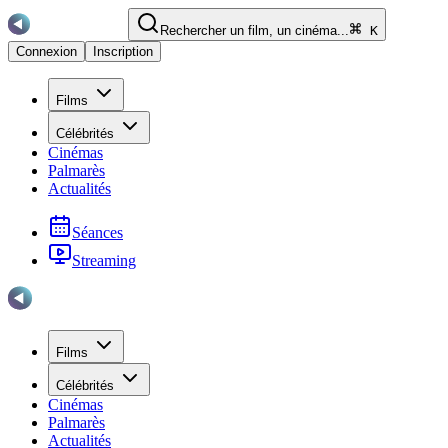
Rechercher un film, un cinéma...
K
Connexion
Inscription
Films
Célébrités
Cinémas
Palmarès
Actualités
Séances
Streaming
Films
Célébrités
Cinémas
Palmarès
Actualités