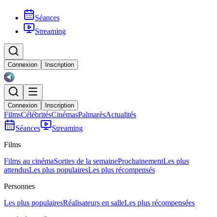
Séances
Streaming
Connexion
Inscription
Connexion
Inscription
Films
Célébrités
Cinémas
Palmarès
Actualités
Séances
Streaming
Films
Films au cinéma
Sorties de la semaine
Prochainement
Les plus
attendus
Les plus populaires
Les plus récompensés
Personnes
Les plus populaires
Réalisateurs en salle
Les plus récompensées