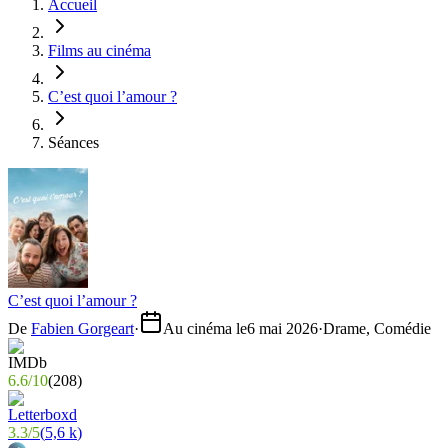
Accueil
Films au cinéma
C’est quoi l’amour ?
Séances
C’est quoi l’amour ?
De
Fabien Gorgeart
·
Au cinéma le
6 mai 2026
·
Drame, Comédie
6.6
/
10
(
208
)
3.3
/
5
(
5,6 k
)