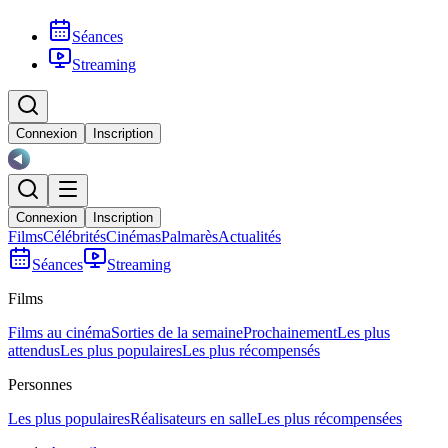
Séances
Streaming
Connexion
Inscription
Connexion
Inscription
Films
Célébrités
Cinémas
Palmarès
Actualités
Séances
Streaming
Films
Films au cinéma
Sorties de la semaine
Prochainement
Les plus
attendus
Les plus populaires
Les plus récompensés
Personnes
Les plus populaires
Réalisateurs en salle
Les plus récompensées