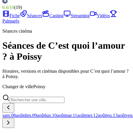
6.6
/
10
(
19
)
Fiche
Séances
Casting
Streaming
Vidéos
Palmarès
Séances cinéma
Séances de C’est quoi l’amour
? à Poissy
Horaires, versions et cinémas disponibles pour C’est quoi l’amour ?
à Poissy.
Changer de ville
Poissy
sam.
08
août
dim.
09
août
lun.
10
août
mar.
11
août
mer.
12
août
jeu.
13
août
ven