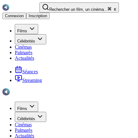
Rechercher un film, un cinéma...
K
Connexion
Inscription
Films
Célébrités
Cinémas
Palmarès
Actualités
Séances
Streaming
Films
Célébrités
Cinémas
Palmarès
Actualités