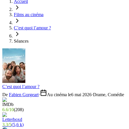
Accueil
Films au cinéma
C’est quoi l’amour ?
Séances
C’est quoi l’amour ?
De
Fabien Gorgeart
·
Au cinéma le
6 mai 2026
·
Drame, Comédie
6.6
/
10
(
208
)
3.3
/
5
(
5,6 k
)