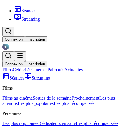
Séances
Streaming
Connexion
Inscription
Connexion
Inscription
Films
Célébrités
Cinémas
Palmarès
Actualités
Séances
Streaming
Films
Films au cinéma
Sorties de la semaine
Prochainement
Les plus
attendus
Les plus populaires
Les plus récompensés
Personnes
Les plus populaires
Réalisateurs en salle
Les plus récompensées