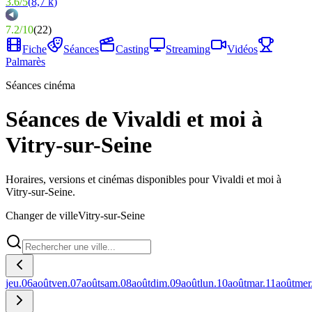
3.6
/
5
(
8,7 k
)
7.2
/
10
(
22
)
Fiche
Séances
Casting
Streaming
Vidéos
Palmarès
Séances cinéma
Séances de Vivaldi et moi à
Vitry-sur-Seine
Horaires, versions et cinémas disponibles pour Vivaldi et moi à
Vitry-sur-Seine.
Changer de ville
Vitry-sur-Seine
jeu.
06
août
ven.
07
août
sam.
08
août
dim.
09
août
lun.
10
août
mar.
11
août
mer