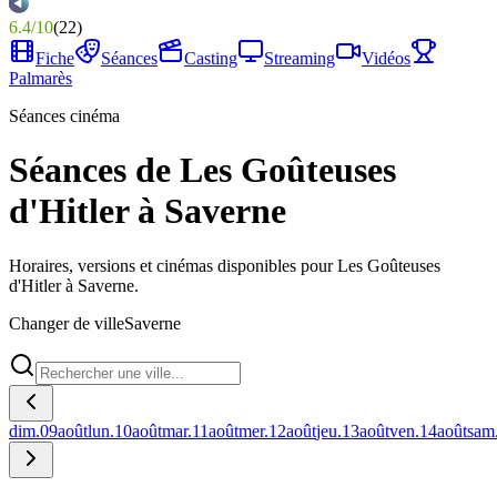
6.4
/
10
(
22
)
Fiche
Séances
Casting
Streaming
Vidéos
Palmarès
Séances cinéma
Séances de Les Goûteuses
d'Hitler à Saverne
Horaires, versions et cinémas disponibles pour Les Goûteuses
d'Hitler à Saverne.
Changer de ville
Saverne
dim.
09
août
lun.
10
août
mar.
11
août
mer.
12
août
jeu.
13
août
ven.
14
août
sam