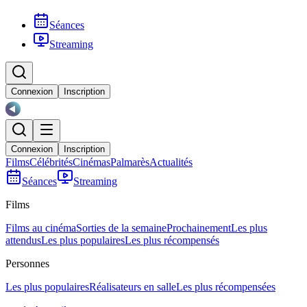
Séances
Streaming
Connexion
Inscription
Connexion
Inscription
Films
Célébrités
Cinémas
Palmarès
Actualités
Séances
Streaming
Films
Films au cinéma
Sorties de la semaine
Prochainement
Les plus
attendus
Les plus populaires
Les plus récompensés
Personnes
Les plus populaires
Réalisateurs en salle
Les plus récompensées