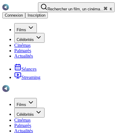
Rechercher un film, un cinéma...
K
Connexion
Inscription
Films
Célébrités
Cinémas
Palmarès
Actualités
Séances
Streaming
Films
Célébrités
Cinémas
Palmarès
Actualités