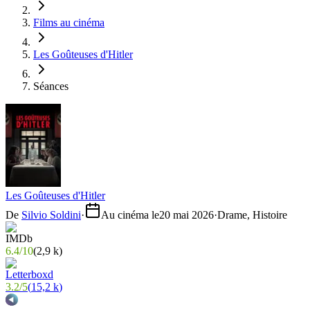
Films au cinéma
Les Goûteuses d'Hitler
Séances
Les Goûteuses d'Hitler
De
Silvio Soldini
·
Au cinéma le
20 mai 2026
·
Drame, Histoire
6.4
/
10
(
2,9 k
)
3.2
/
5
(
15,2 k
)