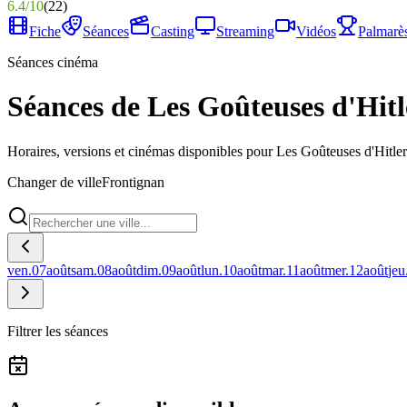
6.4
/
10
(
22
)
Fiche
Séances
Casting
Streaming
Vidéos
Palmarè
Séances cinéma
Séances de Les Goûteuses d'Hitl
Horaires, versions et cinémas disponibles pour Les Goûteuses d'Hitler
Changer de ville
Frontignan
ven.
07
août
sam.
08
août
dim.
09
août
lun.
10
août
mar.
11
août
mer.
12
août
jeu
Filtrer les séances