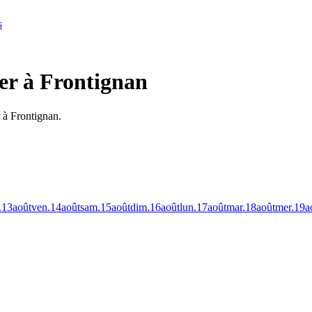
s
er à Frontignan
 à Frontignan.
.
13
août
ven.
14
août
sam.
15
août
dim.
16
août
lun.
17
août
mar.
18
août
mer.
19
a