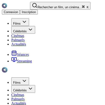
Rechercher un film, un cinéma...
K
Connexion
Inscription
Films
Célébrités
Cinémas
Palmarès
Actualités
Séances
Streaming
Films
Célébrités
Cinémas
Palmarès
Actualités