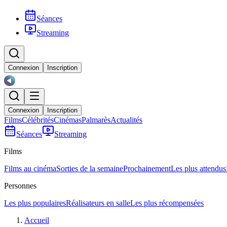
Séances
Streaming
Connexion
Inscription
Connexion
Inscription
Films
Célébrités
Cinémas
Palmarès
Actualités
Séances
Streaming
Films
Films au cinéma
Sorties de la semaine
Prochainement
Les plus attendus
Personnes
Les plus populaires
Réalisateurs en salle
Les plus récompensées
Accueil