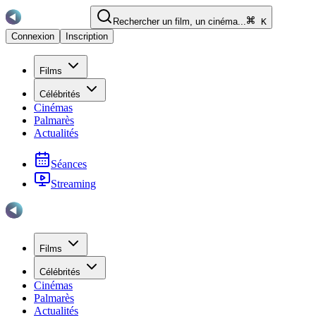
Rechercher un film, un cinéma...
K
Connexion
Inscription
Films
Célébrités
Cinémas
Palmarès
Actualités
Séances
Streaming
Films
Célébrités
Cinémas
Palmarès
Actualités