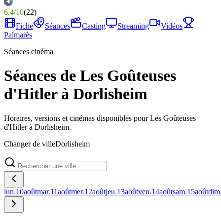
6.4
/
10
(
22
)
Fiche
Séances
Casting
Streaming
Vidéos
Palmarès
Séances cinéma
Séances de Les Goûteuses
d'Hitler à Dorlisheim
Horaires, versions et cinémas disponibles pour Les Goûteuses
d'Hitler à Dorlisheim.
Changer de ville
Dorlisheim
lun.
10
août
mar.
11
août
mer.
12
août
jeu.
13
août
ven.
14
août
sam.
15
août
dim