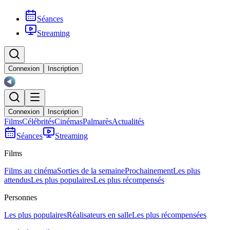
Séances
Streaming
Connexion
Inscription
Connexion
Inscription
Films
Célébrités
Cinémas
Palmarès
Actualités
Séances
Streaming
Films
Films au cinéma
Sorties de la semaine
Prochainement
Les plus
attendus
Les plus populaires
Les plus récompensés
Personnes
Les plus populaires
Réalisateurs en salle
Les plus récompensées