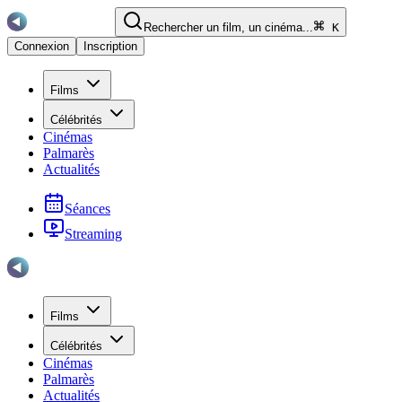
Rechercher un film, un cinéma...
K
Connexion
Inscription
Films
Célébrités
Cinémas
Palmarès
Actualités
Séances
Streaming
Films
Célébrités
Cinémas
Palmarès
Actualités