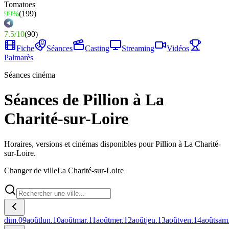
99%
(
199
)
7.5
/
10
(
90
)
Fiche
Séances
Casting
Streaming
Vidéos
Palmarès
Séances cinéma
Séances de Pillion à La
Charité-sur-Loire
Horaires, versions et cinémas disponibles pour Pillion à La Charité-
sur-Loire.
Changer de ville
La Charité-sur-Loire
dim.
09
août
lun.
10
août
mar.
11
août
mer.
12
août
jeu.
13
août
ven.
14
août
sam