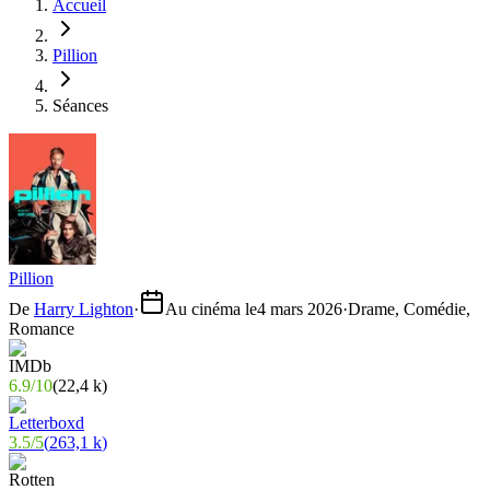
Accueil
Pillion
Séances
Pillion
De
Harry Lighton
·
Au cinéma le
4 mars 2026
·
Drame, Comédie,
Romance
6.9
/
10
(
22,4 k
)
3.5
/
5
(
263,1 k
)