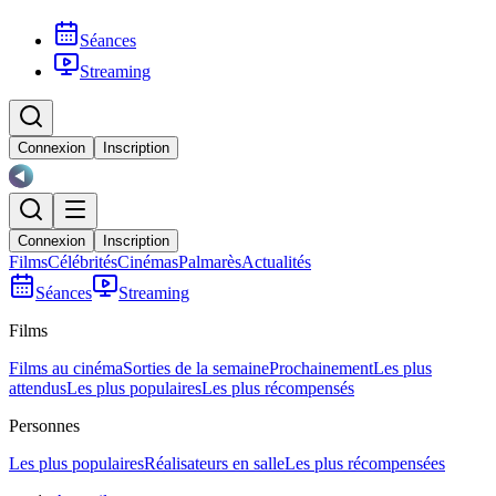
Séances
Streaming
Connexion
Inscription
Connexion
Inscription
Films
Célébrités
Cinémas
Palmarès
Actualités
Séances
Streaming
Films
Films au cinéma
Sorties de la semaine
Prochainement
Les plus
attendus
Les plus populaires
Les plus récompensés
Personnes
Les plus populaires
Réalisateurs en salle
Les plus récompensées