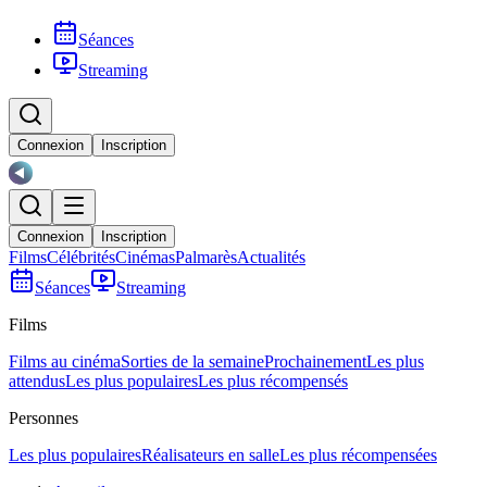
Séances
Streaming
Connexion
Inscription
Connexion
Inscription
Films
Célébrités
Cinémas
Palmarès
Actualités
Séances
Streaming
Films
Films au cinéma
Sorties de la semaine
Prochainement
Les plus
attendus
Les plus populaires
Les plus récompensés
Personnes
Les plus populaires
Réalisateurs en salle
Les plus récompensées