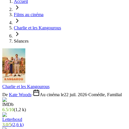
Accueil
Films au cinéma
Charlie et les Kangourous
Séances
Charlie et les Kangourous
De
Kate Woods
·
Au cinéma le
22 juil. 2026
·
Comédie, Familial
6.5
/
10
(
1,2 k
)
3.0
/
5
(
2,6 k
)