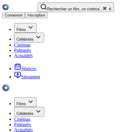
Rechercher un film, un cinéma...
K
Connexion
Inscription
Films
Célébrités
Cinémas
Palmarès
Actualités
Séances
Streaming
Films
Célébrités
Cinémas
Palmarès
Actualités