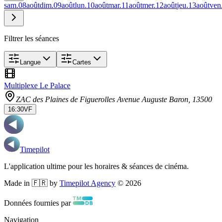
sam.
08
août
dim.
09
août
lun.
10
août
mar.
11
août
mer.
12
août
jeu.
13
août
ven
Filtrer les séances
Langue
Cartes
Multiplexe Le Palace
ZAC des Plaines de Figuerolles Avenue Auguste Baron
, 13500
16:30
VF
Timepilot
L'application ultime pour les horaires & séances de cinéma.
Made in 🇫🇷 by
Timepilot Agency
©
2026
Données fournies par
Navigation