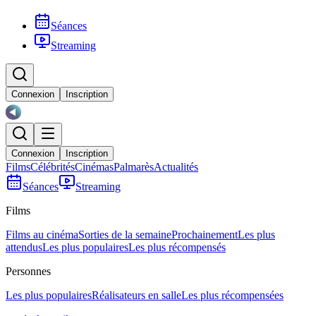
Séances
Streaming
Connexion
Inscription
Connexion
Inscription
Films
Célébrités
Cinémas
Palmarès
Actualités
Séances
Streaming
Films
Films au cinéma
Sorties de la semaine
Prochainement
Les plus
attendus
Les plus populaires
Les plus récompensés
Personnes
Les plus populaires
Réalisateurs en salle
Les plus récompensées