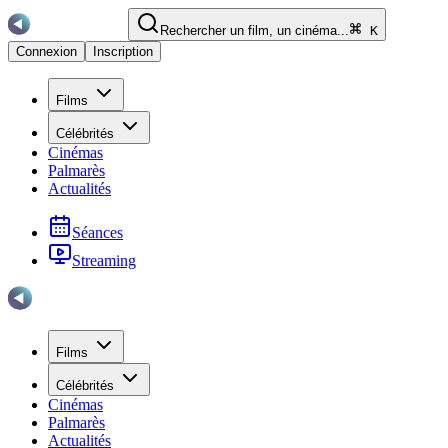
Rechercher un film, un cinéma...
K
Connexion
Inscription
Films
Célébrités
Cinémas
Palmarès
Actualités
Séances
Streaming
Films
Célébrités
Cinémas
Palmarès
Actualités