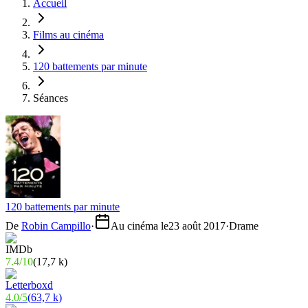
Accueil
Films au cinéma
120 battements par minute
Séances
120 battements par minute
De
Robin Campillo
·
Au cinéma le
23 août 2017
·
Drame
7.4
/
10
(
17,7 k
)
4.0
/
5
(
63,7 k
)