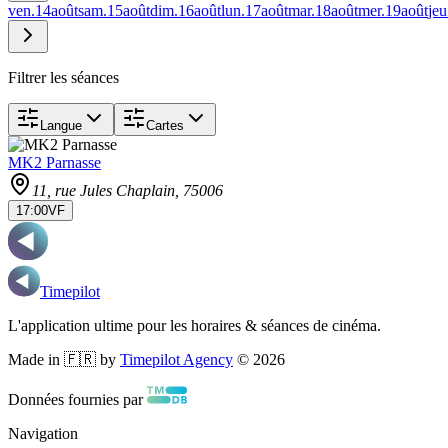
ven.
14
août
sam.
15
août
dim.
16
août
lun.
17
août
mar.
18
août
mer.
19
août
jeu
Filtrer les séances
Langue
Cartes
MK2 Parnasse
11, rue Jules Chaplain
, 75006
17:00
VF
Timepilot
L'application ultime pour les horaires & séances de cinéma.
Made in 🇫🇷 by
Timepilot Agency
©
2026
Données fournies par
Navigation