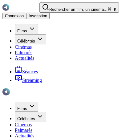
Rechercher un film, un cinéma...
K
Connexion
Inscription
Films
Célébrités
Cinémas
Palmarès
Actualités
Séances
Streaming
Films
Célébrités
Cinémas
Palmarès
Actualités