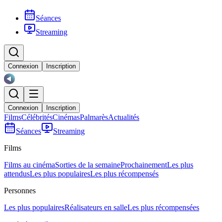
Séances
Streaming
Connexion
Inscription
Connexion
Inscription
Films
Célébrités
Cinémas
Palmarès
Actualités
Séances
Streaming
Films
Films au cinéma
Sorties de la semaine
Prochainement
Les plus
attendus
Les plus populaires
Les plus récompensés
Personnes
Les plus populaires
Réalisateurs en salle
Les plus récompensées