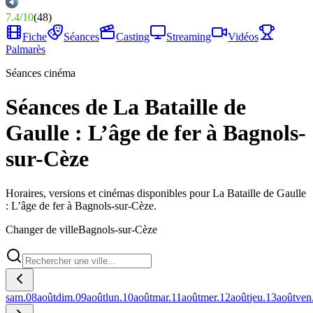
7.4
/
10
(
48
)
Fiche
Séances
Casting
Streaming
Vidéos
Palmarès
Séances cinéma
Séances de La Bataille de
Gaulle : L’âge de fer à Bagnols-
sur-Cèze
Horaires, versions et cinémas disponibles pour La Bataille de Gaulle
: L’âge de fer à Bagnols-sur-Cèze.
Changer de ville
Bagnols-sur-Cèze
sam.
08
août
dim.
09
août
lun.
10
août
mar.
11
août
mer.
12
août
jeu.
13
août
ven