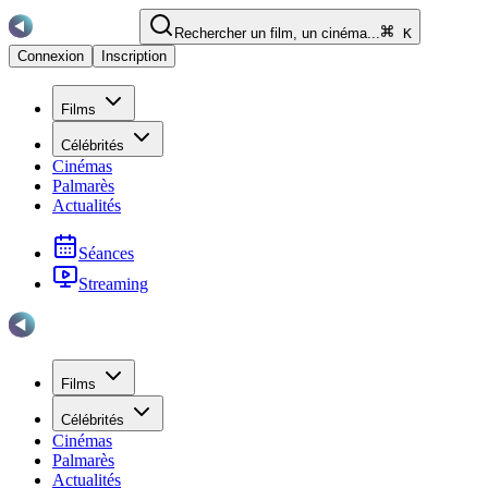
Rechercher un film, un cinéma...
K
Connexion
Inscription
Films
Célébrités
Cinémas
Palmarès
Actualités
Séances
Streaming
Films
Célébrités
Cinémas
Palmarès
Actualités