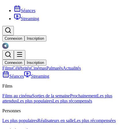
Séances
Streaming
Connexion
Inscription
Connexion
Inscription
Films
Célébrités
Cinémas
Palmarès
Actualités
Séances
Streaming
Films
Films au cinéma
Sorties de la semaine
Prochainement
Les plus
attendus
Les plus populaires
Les plus récompensés
Personnes
Les plus populaires
Réalisateurs en salle
Les plus récompensées