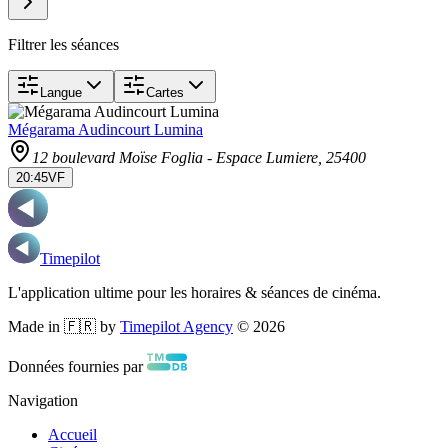
Filtrer les séances
Langue
Cartes
Mégarama Audincourt Lumina
12 boulevard Moïse Foglia - Espace Lumiere
, 25400
20:45
VF
Timepilot
L'application ultime pour les horaires & séances de cinéma.
Made in 🇫🇷 by
Timepilot Agency
©
2026
Données fournies par
Navigation
Accueil