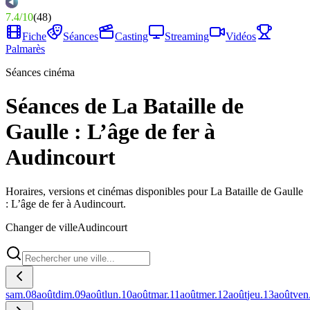
7.4
/
10
(
48
)
Fiche
Séances
Casting
Streaming
Vidéos
Palmarès
Séances cinéma
Séances de La Bataille de
Gaulle : L’âge de fer à
Audincourt
Horaires, versions et cinémas disponibles pour La Bataille de Gaulle
: L’âge de fer à Audincourt.
Changer de ville
Audincourt
sam.
08
août
dim.
09
août
lun.
10
août
mar.
11
août
mer.
12
août
jeu.
13
août
ven