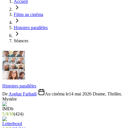
Accueil
Films au cinéma
Histoires parallèles
Séances
Histoires parallèles
De
Asghar Farhadi
·
Au cinéma le
14 mai 2026
·
Drame, Thriller,
Mystère
5.9
/
10
(
424
)