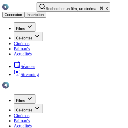
Rechercher un film, un cinéma...
K
Connexion
Inscription
Films
Célébrités
Cinémas
Palmarès
Actualités
Séances
Streaming
Films
Célébrités
Cinémas
Palmarès
Actualités