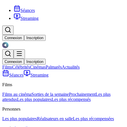
Séances
Streaming
Connexion
Inscription
Connexion
Inscription
Films
Célébrités
Cinémas
Palmarès
Actualités
Séances
Streaming
Films
Films au cinéma
Sorties de la semaine
Prochainement
Les plus
attendus
Les plus populaires
Les plus récompensés
Personnes
Les plus populaires
Réalisateurs en salle
Les plus récompensées