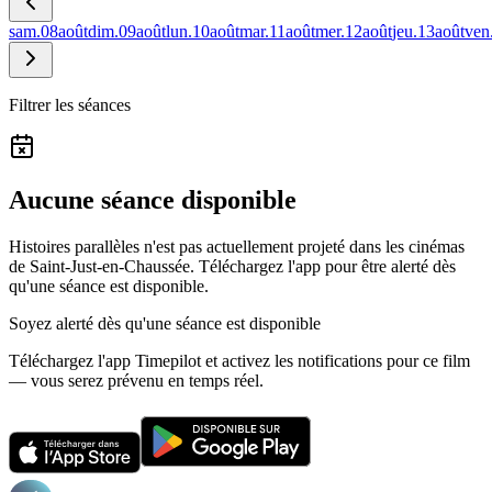
sam.
08
août
dim.
09
août
lun.
10
août
mar.
11
août
mer.
12
août
jeu.
13
août
ven
Filtrer les séances
Aucune séance disponible
Histoires parallèles n'est pas actuellement projeté dans les cinémas
de Saint-Just-en-Chaussée.
Téléchargez l'app pour être alerté dès
qu'une séance est disponible.
Soyez alerté dès qu'une séance est disponible
Téléchargez l'app Timepilot et activez les notifications pour ce film
— vous serez prévenu en temps réel.