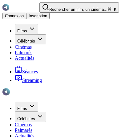
Rechercher un film, un cinéma...
K
Connexion
Inscription
Films
Célébrités
Cinémas
Palmarès
Actualités
Séances
Streaming
Films
Célébrités
Cinémas
Palmarès
Actualités