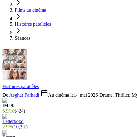
Films au cinéma
Histoires parallèles
Séances
Histoires parallèles
De
Asghar Farhadi
·
Au cinéma le
14 mai 2026
·
Drame, Thriller, M
5.9
/
10
(
424
)
2.9
/
5
(
10,3 k
)