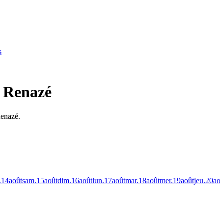
s
à Renazé
Renazé.
.
14
août
sam.
15
août
dim.
16
août
lun.
17
août
mar.
18
août
mer.
19
août
jeu.
20
ao