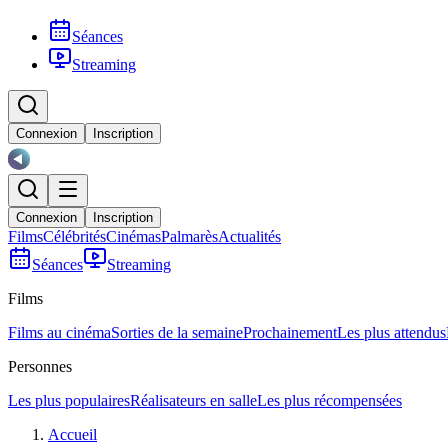
Séances
Streaming
Connexion
Inscription
Connexion
Inscription
Films
Célébrités
Cinémas
Palmarès
Actualités
Séances
Streaming
Films
Films au cinéma
Sorties de la semaine
Prochainement
Les plus attendus
Personnes
Les plus populaires
Réalisateurs en salle
Les plus récompensées
Accueil