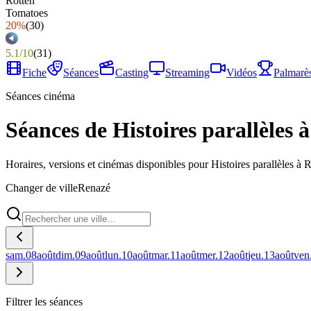
20%
(
30
)
5.1
/
10
(
31
)
Fiche
Séances
Casting
Streaming
Vidéos
Palmarè
Séances cinéma
Séances de Histoires parallèles 
Horaires, versions et cinémas disponibles pour Histoires parallèles à 
Changer de ville
Renazé
sam.
08
août
dim.
09
août
lun.
10
août
mar.
11
août
mer.
12
août
jeu.
13
août
ven
Filtrer les séances