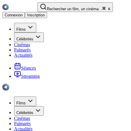
Rechercher un film, un cinéma...
K
Connexion
Inscription
Films
Célébrités
Cinémas
Palmarès
Actualités
Séances
Streaming
Films
Célébrités
Cinémas
Palmarès
Actualités