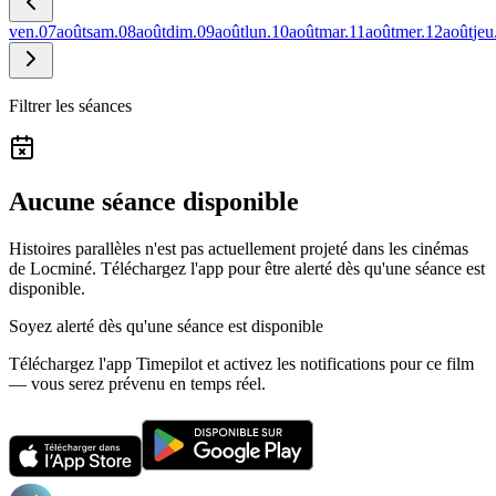
ven.
07
août
sam.
08
août
dim.
09
août
lun.
10
août
mar.
11
août
mer.
12
août
jeu
Filtrer les séances
Aucune séance disponible
Histoires parallèles n'est pas actuellement projeté dans les cinémas
de Locminé.
Téléchargez l'app pour être alerté dès qu'une séance est
disponible.
Soyez alerté dès qu'une séance est disponible
Téléchargez l'app Timepilot et activez les notifications pour ce film
— vous serez prévenu en temps réel.