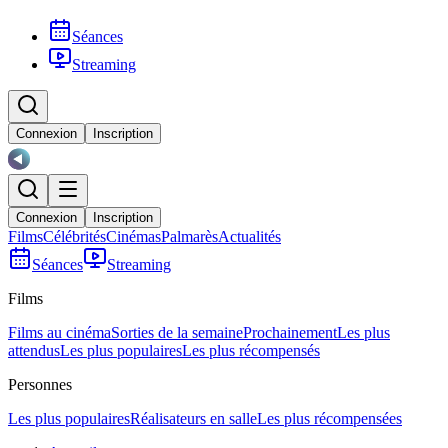
Séances
Streaming
Connexion
Inscription
Connexion
Inscription
Films
Célébrités
Cinémas
Palmarès
Actualités
Séances
Streaming
Films
Films au cinéma
Sorties de la semaine
Prochainement
Les plus
attendus
Les plus populaires
Les plus récompensés
Personnes
Les plus populaires
Réalisateurs en salle
Les plus récompensées