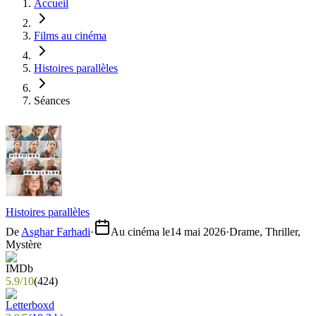
Accueil
Films au cinéma
Histoires parallèles
Séances
Histoires parallèles
De
Asghar Farhadi
·
Au cinéma le
14 mai 2026
·
Drame, Thriller,
Mystère
5.9
/
10
(
424
)