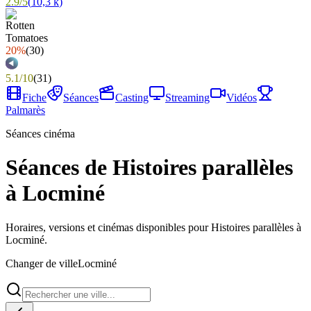
2.9
/
5
(
10,3 k
)
20%
(
30
)
5.1
/
10
(
31
)
Fiche
Séances
Casting
Streaming
Vidéos
Palmarès
Séances cinéma
Séances de Histoires parallèles
à Locminé
Horaires, versions et cinémas disponibles pour Histoires parallèles à
Locminé.
Changer de ville
Locminé