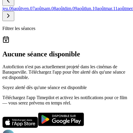
jeu.
06
août
ven.
07
août
sam.
08
août
dim.
09
août
lun.
10
août
mar.
11
août
mer
Filtrer les séances
Aucune séance disponible
Autofiction n'est pas actuellement projeté dans les cinémas de
Baraqueville.
Téléchargez l'app pour être alerté dès qu'une séance
est disponible.
Soyez alerté dès qu'une séance est disponible
Téléchargez l'app Timepilot et activez les notifications pour ce film
— vous serez prévenu en temps réel.