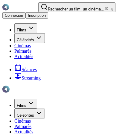
Rechercher un film, un cinéma...
K
Connexion
Inscription
Films
Célébrités
Cinémas
Palmarès
Actualités
Séances
Streaming
Films
Célébrités
Cinémas
Palmarès
Actualités