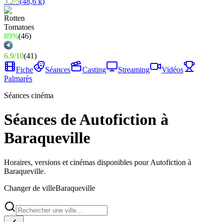
3.2
/
5
(
48,6 k
)
89%
(
46
)
6.9
/
10
(
41
)
Fiche
Séances
Casting
Streaming
Vidéos
Palmarès
Séances cinéma
Séances de Autofiction à
Baraqueville
Horaires, versions et cinémas disponibles pour Autofiction à
Baraqueville.
Changer de ville
Baraqueville