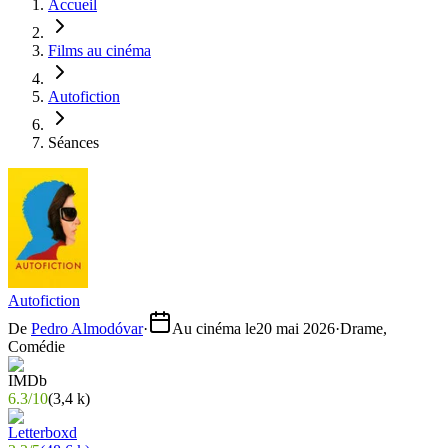
Accueil
Films au cinéma
Autofiction
Séances
Autofiction
De
Pedro Almodóvar
·
Au cinéma le
20 mai 2026
·
Drame,
Comédie
6.3
/
10
(
3,4 k
)