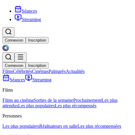
Séances
Streaming
Connexion
Inscription
Connexion
Inscription
Films
Célébrités
Cinémas
Palmarès
Actualités
Séances
Streaming
Films
Films au cinéma
Sorties de la semaine
Prochainement
Les plus
attendus
Les plus populaires
Les plus récompensés
Personnes
Les plus populaires
Réalisateurs en salle
Les plus récompensées