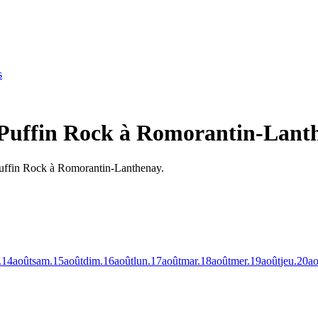
s
 Puffin Rock à Romorantin-Lant
Puffin Rock à Romorantin-Lanthenay.
.
14
août
sam.
15
août
dim.
16
août
lun.
17
août
mar.
18
août
mer.
19
août
jeu.
20
ao