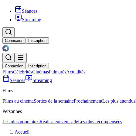
Séances
Streaming
Connexion
Inscription
Connexion
Inscription
Films
Célébrités
Cinémas
Palmarès
Actualités
Séances
Streaming
Films
Films au cinéma
Sorties de la semaine
Prochainement
Les plus attendus
Personnes
Les plus populaires
Réalisateurs en salle
Les plus récompensées
Accueil