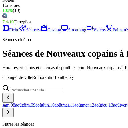
100%
(
10
)
7.4
/
10
Timepilot
Fiche
Séances
Casting
Streaming
Vidéos
Palmarè
Séances cinéma
Séances de Nouveaux copains à
Horaires, versions et cinémas disponibles pour Nouveaux copains à 
Changer de ville
Romorantin-Lanthenay
sam.
08
août
dim.
09
août
lun.
10
août
mar.
11
août
mer.
12
août
jeu.
13
août
ven
Filtrer les séances