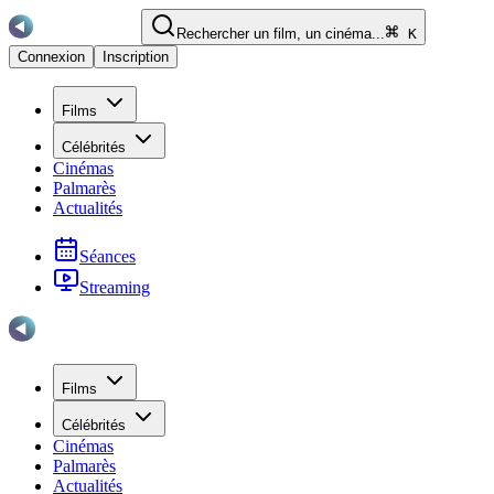
Rechercher un film, un cinéma...
K
Connexion
Inscription
Films
Célébrités
Cinémas
Palmarès
Actualités
Séances
Streaming
Films
Célébrités
Cinémas
Palmarès
Actualités