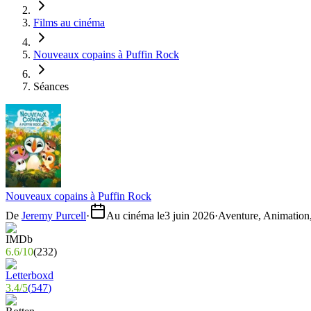
Films au cinéma
Nouveaux copains à Puffin Rock
Séances
Nouveaux copains à Puffin Rock
De
Jeremy Purcell
·
Au cinéma le
3 juin 2026
·
Aventure, Animation,
6.6
/
10
(
232
)
3.4
/
5
(
547
)