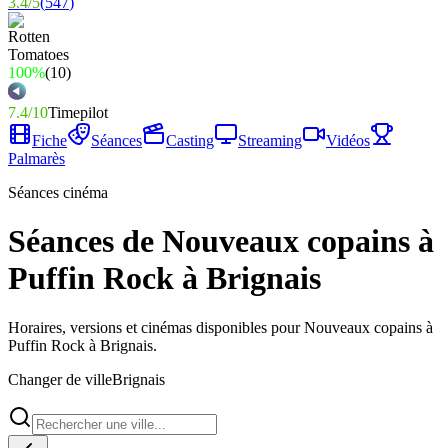
3.4
/
5
(
547
)
100%
(
10
)
7.4
/
10
Timepilot
Fiche
Séances
Casting
Streaming
Vidéos
Palmarès
Séances cinéma
Séances de Nouveaux copains à
Puffin Rock à Brignais
Horaires, versions et cinémas disponibles pour Nouveaux copains à
Puffin Rock à Brignais.
Changer de ville
Brignais