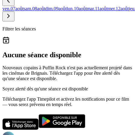
ven.
07
août
sam.
08
août
dim.
09
août
lun.
10
août
mar.
11
août
mer.
12
août
jeu
Filtrer les séances
Aucune séance disponible
Nouveaux copains à Puffin Rock n'est pas actuellement projeté dans
les cinémas de Brignais.
Téléchargez l'app pour être alerté dès
qu'une séance est disponible.
Soyez alerté dès qu'une séance est disponible
Téléchargez l'app Timepilot et activez les notifications pour ce film
— vous serez prévenu en temps réel.