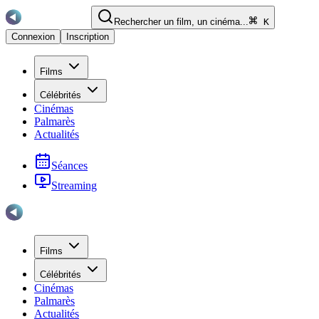
Rechercher un film, un cinéma...
K
Connexion
Inscription
Films
Célébrités
Cinémas
Palmarès
Actualités
Séances
Streaming
Films
Célébrités
Cinémas
Palmarès
Actualités