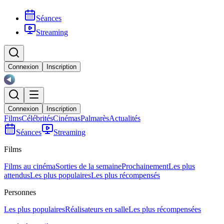
Séances
Streaming
Connexion
Inscription
Connexion
Inscription
Films
Célébrités
Cinémas
Palmarès
Actualités
Séances
Streaming
Films
Films au cinéma
Sorties de la semaine
Prochainement
Les plus
attendus
Les plus populaires
Les plus récompensés
Personnes
Les plus populaires
Réalisateurs en salle
Les plus récompensées