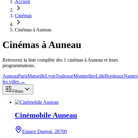
Accueil
Cinémas
Cinémas à Auneau
Cinémas
à Auneau
Retrouvez la liste complète des 1 cinémas à Auneau et leurs
programmations.
Auneau
Paris
Marseille
Lyon
Toulouse
Montpellier
Lille
Bordeaux
Nantes
les villes →
Filtres
Cinémobile Auneau
Espace Dagron
, 28700