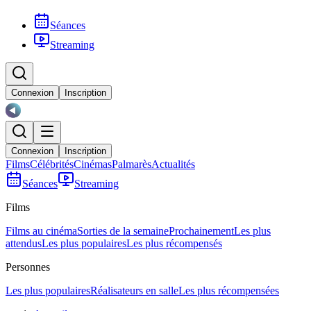
Séances
Streaming
Connexion
Inscription
Connexion
Inscription
Films
Célébrités
Cinémas
Palmarès
Actualités
Séances
Streaming
Films
Films au cinéma
Sorties de la semaine
Prochainement
Les plus
attendus
Les plus populaires
Les plus récompensés
Personnes
Les plus populaires
Réalisateurs en salle
Les plus récompensées