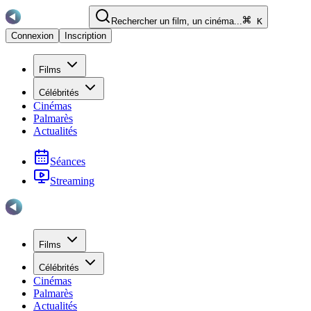
Rechercher un film, un cinéma...
K
Connexion
Inscription
Films
Célébrités
Cinémas
Palmarès
Actualités
Séances
Streaming
Films
Célébrités
Cinémas
Palmarès
Actualités