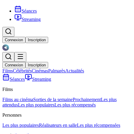
Séances
Streaming
Connexion
Inscription
Connexion
Inscription
Films
Célébrités
Cinémas
Palmarès
Actualités
Séances
Streaming
Films
Films au cinéma
Sorties de la semaine
Prochainement
Les plus
attendus
Les plus populaires
Les plus récompensés
Personnes
Les plus populaires
Réalisateurs en salle
Les plus récompensées