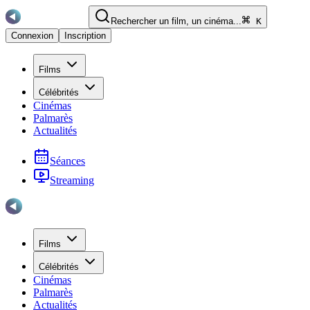
Rechercher un film, un cinéma...
K
Connexion
Inscription
Films
Célébrités
Cinémas
Palmarès
Actualités
Séances
Streaming
Films
Célébrités
Cinémas
Palmarès
Actualités