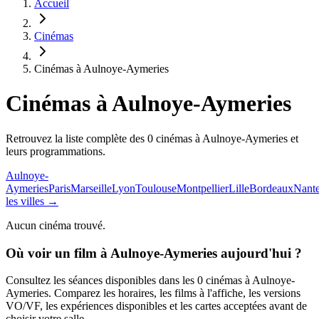
Accueil
Cinémas
Cinémas à Aulnoye-Aymeries
Cinémas
à Aulnoye-Aymeries
Retrouvez la liste complète des 0 cinémas à Aulnoye-Aymeries et
leurs programmations.
Aulnoye-
Aymeries
Paris
Marseille
Lyon
Toulouse
Montpellier
Lille
Bordeaux
Nant
les villes →
Aucun cinéma trouvé.
Où voir un film
à Aulnoye-Aymeries
aujourd'hui ?
Consultez les séances disponibles dans les
0
cinémas
à Aulnoye-
Aymeries
. Comparez les horaires, les films à l'affiche, les versions
VO/VF, les expériences disponibles et les cartes acceptées avant de
choisir votre salle.