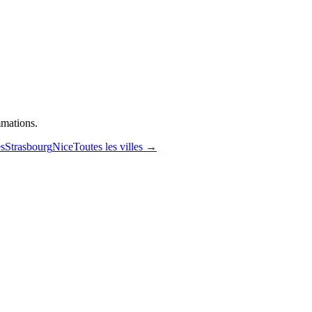
mmations.
s
Strasbourg
Nice
Toutes les villes →