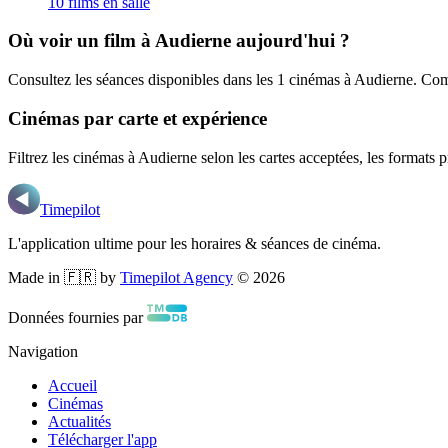
10
film
s
en salle
Où voir un film
à Audierne
aujourd'hui ?
Consultez les séances disponibles dans les
1
cinémas
à Audierne
. Com
Cinémas par carte et expérience
Filtrez les cinémas
à Audierne
selon les cartes acceptées, les format
Timepilot
L'application ultime pour les horaires & séances de cinéma.
Made in 🇫🇷 by
Timepilot Agency
©
2026
Données fournies par
Navigation
Accueil
Cinémas
Actualités
Télécharger l'app