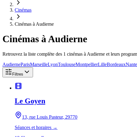
Cinémas
Cinémas à Audierne
Cinémas
à Audierne
Retrouvez la liste complète des 1 cinémas à Audierne et leurs progra
Audierne
Paris
Marseille
Lyon
Toulouse
Montpellier
Lille
Bordeaux
Nante
Filtres
Le Goyen
13, rue Louis Pasteur
, 29770
Séances et horaires →