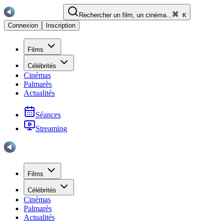
Rechercher un film, un cinéma...
K
Connexion
Inscription
Films
Célébrités
Cinémas
Palmarès
Actualités
Séances
Streaming
Films
Célébrités
Cinémas
Palmarès
Actualités