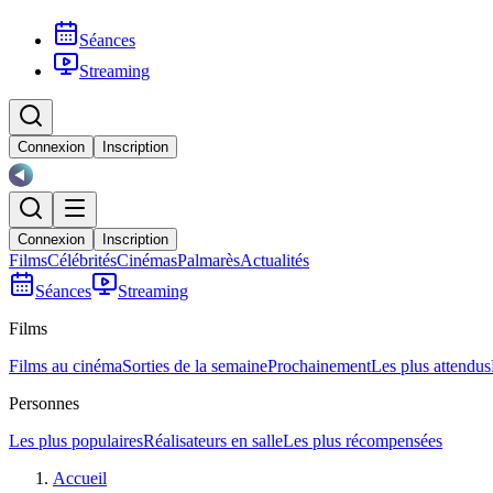
Séances
Streaming
Connexion
Inscription
Connexion
Inscription
Films
Célébrités
Cinémas
Palmarès
Actualités
Séances
Streaming
Films
Films au cinéma
Sorties de la semaine
Prochainement
Les plus attendus
Personnes
Les plus populaires
Réalisateurs en salle
Les plus récompensées
Accueil