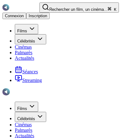
Rechercher un film, un cinéma...
K
Connexion
Inscription
Films
Célébrités
Cinémas
Palmarès
Actualités
Séances
Streaming
Films
Célébrités
Cinémas
Palmarès
Actualités