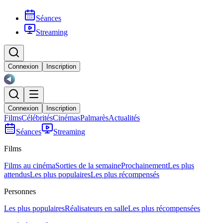
Séances
Streaming
Connexion
Inscription
Connexion
Inscription
Films
Célébrités
Cinémas
Palmarès
Actualités
Séances
Streaming
Films
Films au cinéma
Sorties de la semaine
Prochainement
Les plus
attendus
Les plus populaires
Les plus récompensés
Personnes
Les plus populaires
Réalisateurs en salle
Les plus récompensées