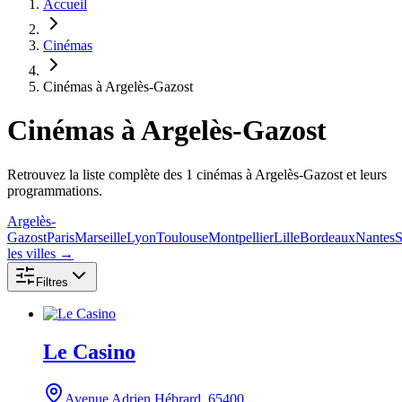
Accueil
Cinémas
Cinémas à Argelès-Gazost
Cinémas
à Argelès-Gazost
Retrouvez la liste complète des 1 cinémas à Argelès-Gazost et leurs
programmations.
Argelès-
Gazost
Paris
Marseille
Lyon
Toulouse
Montpellier
Lille
Bordeaux
Nantes
S
les villes →
Filtres
Le Casino
Avenue Adrien Hébrard
, 65400