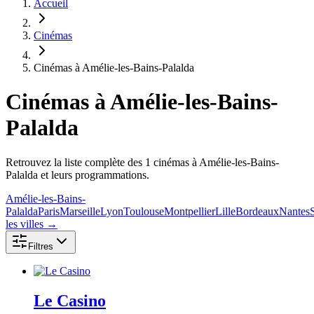
Accueil
Cinémas
Cinémas à Amélie-les-Bains-Palalda
Cinémas
à Amélie-les-Bains-
Palalda
Retrouvez la liste complète des 1 cinémas à Amélie-les-Bains-
Palalda et leurs programmations.
Amélie-les-Bains-
Palalda
Paris
Marseille
Lyon
Toulouse
Montpellier
Lille
Bordeaux
Nantes
les villes →
Filtres
Le Casino