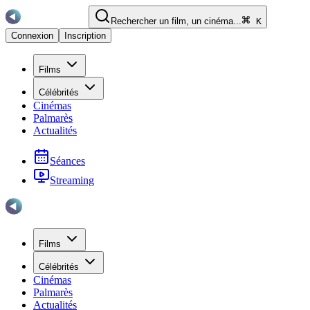
Rechercher un film, un cinéma...
K
Connexion
Inscription
Films
Célébrités
Cinémas
Palmarès
Actualités
Séances
Streaming
Films
Célébrités
Cinémas
Palmarès
Actualités