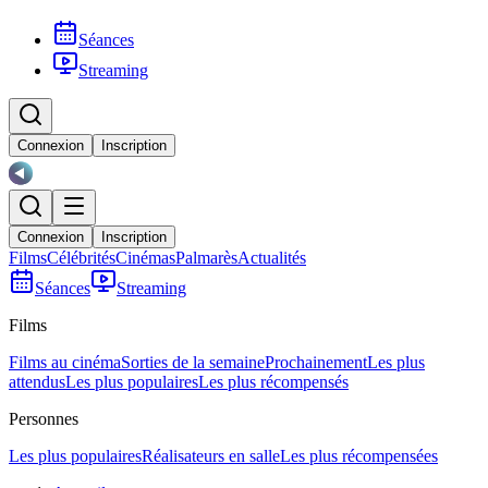
Séances
Streaming
Connexion
Inscription
Connexion
Inscription
Films
Célébrités
Cinémas
Palmarès
Actualités
Séances
Streaming
Films
Films au cinéma
Sorties de la semaine
Prochainement
Les plus
attendus
Les plus populaires
Les plus récompensés
Personnes
Les plus populaires
Réalisateurs en salle
Les plus récompensées