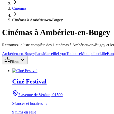
Cinémas
Cinémas à Ambérieu-en-Bugey
Cinémas
à Ambérieu-en-Bugey
Retrouvez la liste complète des 1 cinémas à Ambérieu-en-Bugey et l
Ambérieu-en-Bugey
Paris
Marseille
Lyon
Toulouse
Montpellier
Lille
Bor
Filtres
Ciné Festival
3 avenue de Verdun
, 01500
Séances et horaires →
9
film
s
en salle