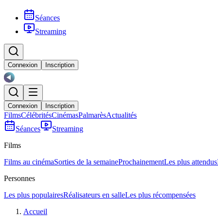
Séances
Streaming
Connexion
Inscription
Connexion
Inscription
Films
Célébrités
Cinémas
Palmarès
Actualités
Séances
Streaming
Films
Films au cinéma
Sorties de la semaine
Prochainement
Les plus attendus
Personnes
Les plus populaires
Réalisateurs en salle
Les plus récompensées
Accueil