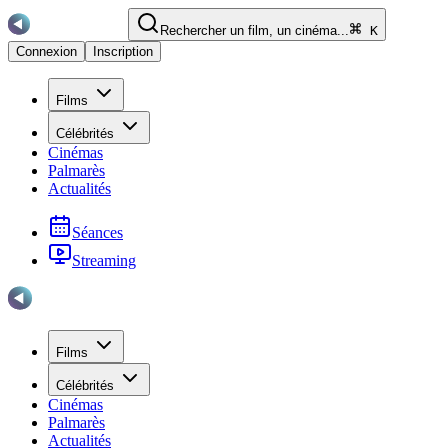
Rechercher un film, un cinéma...
K
Connexion
Inscription
Films
Célébrités
Cinémas
Palmarès
Actualités
Séances
Streaming
Films
Célébrités
Cinémas
Palmarès
Actualités