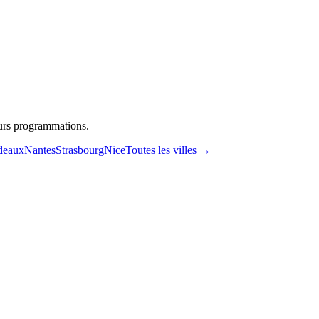
eurs programmations.
deaux
Nantes
Strasbourg
Nice
Toutes les villes →