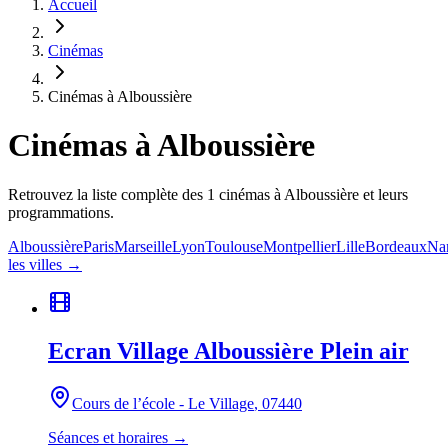
Accueil
Cinémas
Cinémas à Alboussière
Cinémas
à Alboussière
Retrouvez la liste complète des 1 cinémas à Alboussière et leurs
programmations.
Alboussière
Paris
Marseille
Lyon
Toulouse
Montpellier
Lille
Bordeaux
Na
les villes →
Ecran Village Alboussière Plein air
Cours de l’école - Le Village
, 07440
Séances et horaires →