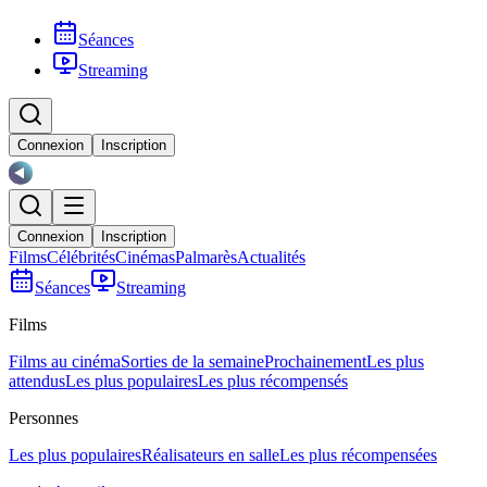
Séances
Streaming
Connexion
Inscription
Connexion
Inscription
Films
Célébrités
Cinémas
Palmarès
Actualités
Séances
Streaming
Films
Films au cinéma
Sorties de la semaine
Prochainement
Les plus
attendus
Les plus populaires
Les plus récompensés
Personnes
Les plus populaires
Réalisateurs en salle
Les plus récompensées