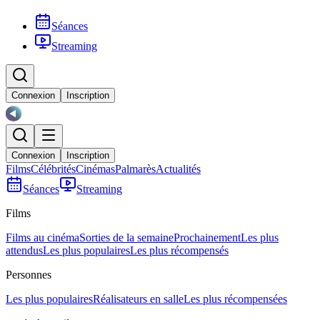
Séances
Streaming
Connexion
Inscription
Connexion
Inscription
Films
Célébrités
Cinémas
Palmarès
Actualités
Séances
Streaming
Films
Films au cinéma
Sorties de la semaine
Prochainement
Les plus
attendus
Les plus populaires
Les plus récompensés
Personnes
Les plus populaires
Réalisateurs en salle
Les plus récompensées