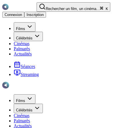
Rechercher un film, un cinéma...
K
Connexion
Inscription
Films
Célébrités
Cinémas
Palmarès
Actualités
Séances
Streaming
Films
Célébrités
Cinémas
Palmarès
Actualités