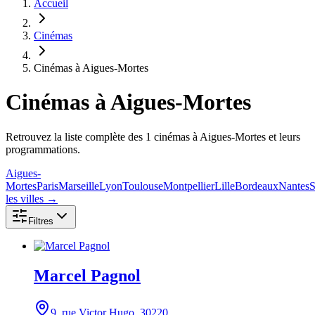
Accueil
Cinémas
Cinémas à Aigues-Mortes
Cinémas
à Aigues-Mortes
Retrouvez la liste complète des 1 cinémas à Aigues-Mortes et leurs
programmations.
Aigues-
Mortes
Paris
Marseille
Lyon
Toulouse
Montpellier
Lille
Bordeaux
Nantes
S
les villes →
Filtres
Marcel Pagnol
9, rue Victor Hugo
, 30220