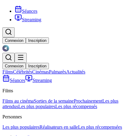
Séances
Streaming
Connexion
Inscription
Connexion
Inscription
Films
Célébrités
Cinémas
Palmarès
Actualités
Séances
Streaming
Films
Films au cinéma
Sorties de la semaine
Prochainement
Les plus
attendus
Les plus populaires
Les plus récompensés
Personnes
Les plus populaires
Réalisateurs en salle
Les plus récompensées