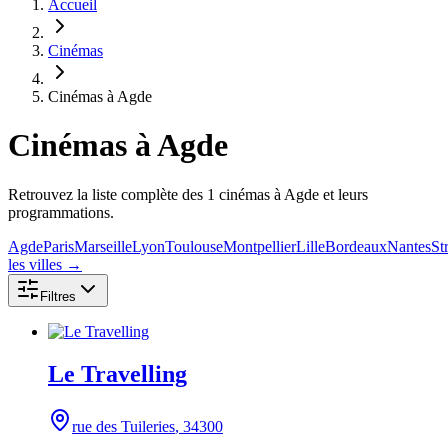
Accueil
Cinémas
Cinémas à Agde
Cinémas
à Agde
Retrouvez la liste complète des 1 cinémas à Agde et leurs
programmations.
Agde
Paris
Marseille
Lyon
Toulouse
Montpellier
Lille
Bordeaux
Nantes
St
les villes →
Filtres
Le Travelling
rue des Tuileries
, 34300