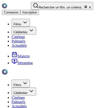
Rechercher un film, un cinéma...
K
Connexion
Inscription
Films
Célébrités
Cinémas
Palmarès
Actualités
Séances
Streaming
Films
Célébrités
Cinémas
Palmarès
Actualités