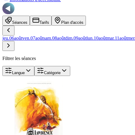
Séances
Tarifs
Plan d'accès
jeu.
06
août
ven.
07
août
sam.
08
août
dim.
09
août
lun.
10
août
mar.
11
août
mer
Filtrer les séances
Langue
Catégorie