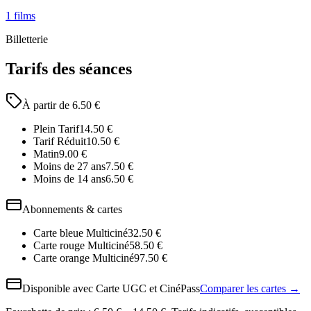
1
films
Billetterie
Tarifs des séances
À partir de
6.50
€
Plein Tarif
14.50
€
Tarif Réduit
10.50
€
Matin
9.00
€
Moins de 27 ans
7.50
€
Moins de 14 ans
6.50
€
Abonnements & cartes
Carte bleue Multiciné
32.50
€
Carte rouge Multiciné
58.50
€
Carte orange Multiciné
97.50
€
Disponible avec
Carte UGC et CinéPass
Comparer les cartes →