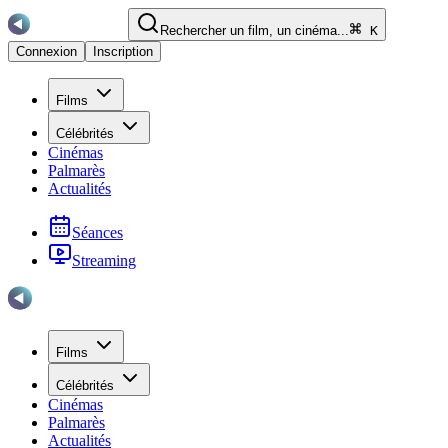
Rechercher un film, un cinéma...
K
Connexion
Inscription
Films
Célébrités
Cinémas
Palmarès
Actualités
Séances
Streaming
Films
Célébrités
Cinémas
Palmarès
Actualités