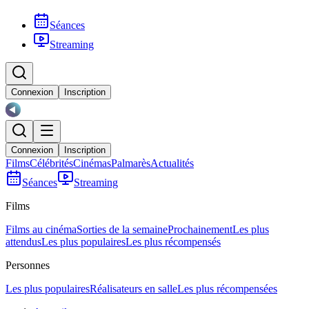
Séances
Streaming
Connexion
Inscription
Connexion
Inscription
Films
Célébrités
Cinémas
Palmarès
Actualités
Séances
Streaming
Films
Films au cinéma
Sorties de la semaine
Prochainement
Les plus
attendus
Les plus populaires
Les plus récompensés
Personnes
Les plus populaires
Réalisateurs en salle
Les plus récompensées