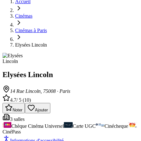
Accueil
Cinémas
Cinémas à Paris
Elysées Lincoln
Elysées Lincoln
14 Rue Lincoln
, 75008
·
Paris
4.7
/ 5 (
10
)
Noter
Ajouter
3
salle
s
Chèque Cinéma Universel
Carte UGC
Cinécheque
CinéPass
Informations d'accessibilité