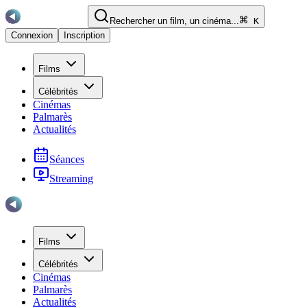
Rechercher un film, un cinéma...
K
Connexion
Inscription
Films
Célébrités
Cinémas
Palmarès
Actualités
Séances
Streaming
Films
Célébrités
Cinémas
Palmarès
Actualités