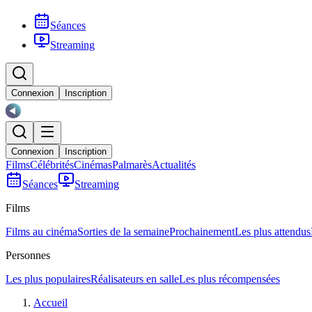
Séances
Streaming
Connexion
Inscription
Connexion
Inscription
Films
Célébrités
Cinémas
Palmarès
Actualités
Séances
Streaming
Films
Films au cinéma
Sorties de la semaine
Prochainement
Les plus attendus
Personnes
Les plus populaires
Réalisateurs en salle
Les plus récompensées
Accueil