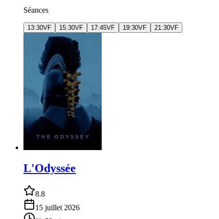
Séances
13:30
VF
15:30
VF
17:45
VF
19:30
VF
21:30
VF
L'Odyssée
8.8
15 juillet 2026