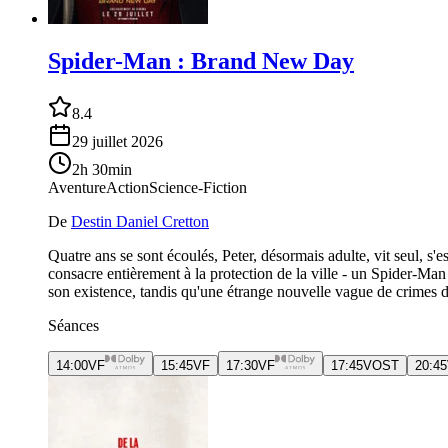
Spider-Man : Brand New Day
8.4
29 juillet 2026
2h 30min
Aventure
Action
Science-Fiction
De
Destin Daniel Cretton
Quatre ans se sont écoulés, Peter, désormais adulte, vit seul, s'
consacre entièrement à la protection de la ville - un Spider-Ma
son existence, tandis qu'une étrange nouvelle vague de crimes do
Séances
14:00
VF
15:45
VF
17:30
VF
17:45
VOST
20:45