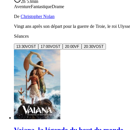
2h 53min
Aventure
Fantastique
Drame
De
Christopher Nolan
Vingt ans après son départ pour la guerre de Troie, le roi Ulyss
Séances
13:30
VOST
17:00
VOST
20:00
VF
20:30
VOST