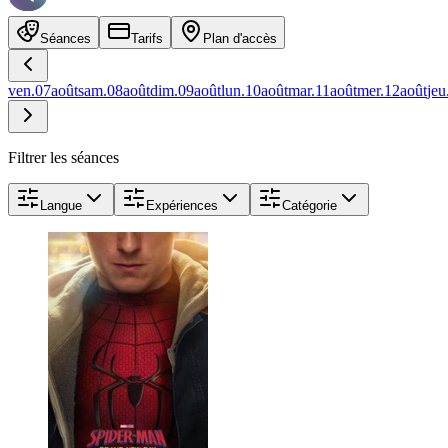
Séances
Tarifs
Plan d'accès
ven.
07
août
sam.
08
août
dim.
09
août
lun.
10
août
mar.
11
août
mer.
12
août
jeu
Filtrer les séances
Langue
Expériences
Catégorie