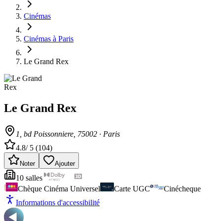
Cinémas
Cinémas à Paris
Le Grand Rex
Le Grand Rex
1, bd Poissonniere
, 75002
·
Paris
4.8
/ 5 (
104
)
Noter
Ajouter
10
salle
s
Chèque Cinéma Universel
Carte UGC
Cinécheque
Informations d'accessibilité