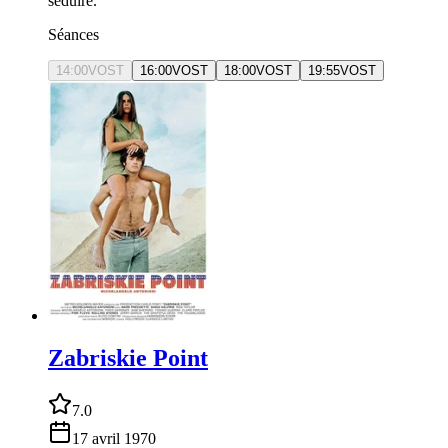
séduire.
Séances
14:00
VOST
16:00
VOST
18:00
VOST
19:55
VOST
Zabriskie Point
7.0
17 avril 1970