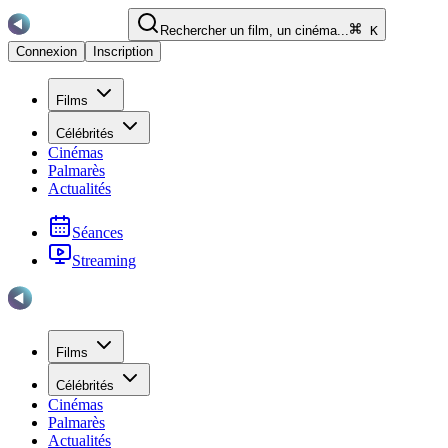
Rechercher un film, un cinéma...
K
Connexion
Inscription
Films
Célébrités
Cinémas
Palmarès
Actualités
Séances
Streaming
Films
Célébrités
Cinémas
Palmarès
Actualités