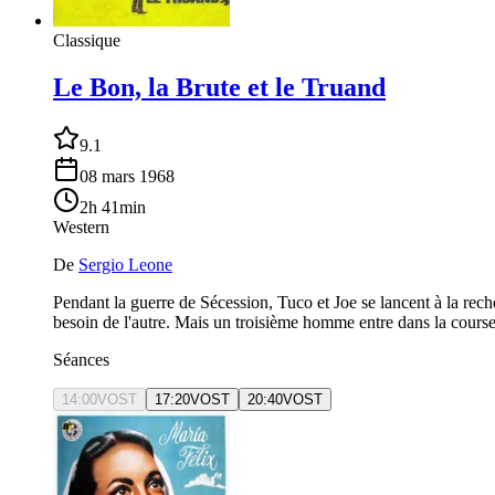
Classique
Le Bon, la Brute et le Truand
9.1
08 mars 1968
2h 41min
Western
De
Sergio Leone
Pendant la guerre de Sécession, Tuco et Joe se lancent à la rech
besoin de l'autre. Mais un troisième homme entre dans la course 
Séances
14:00
VOST
17:20
VOST
20:40
VOST