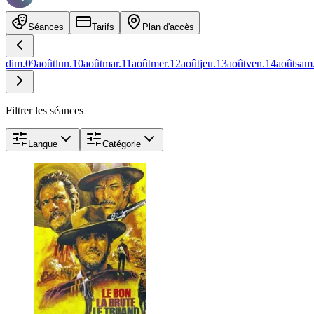
Séances
Tarifs
Plan d'accès
dim.
09
août
lun.
10
août
mar.
11
août
mer.
12
août
jeu.
13
août
ven.
14
août
sam
Filtrer les séances
Langue
Catégorie