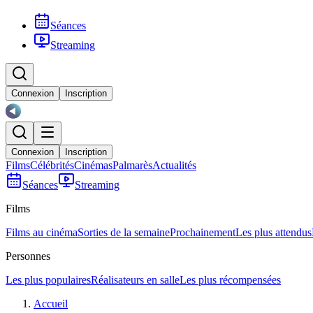
Séances
Streaming
Connexion
Inscription
Connexion
Inscription
Films
Célébrités
Cinémas
Palmarès
Actualités
Séances
Streaming
Films
Films au cinéma
Sorties de la semaine
Prochainement
Les plus attendus
Personnes
Les plus populaires
Réalisateurs en salle
Les plus récompensées
Accueil