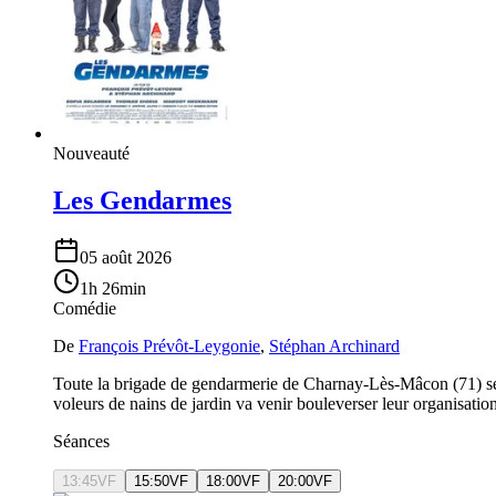
Nouveauté
Les Gendarmes
05 août 2026
1h 26min
Comédie
De
François Prévôt-Leygonie
,
Stéphan Archinard
Toute la brigade de gendarmerie de Charnay-Lès-Mâcon (71) se pr
voleurs de nains de jardin va venir bouleverser leur organisati
Séances
13:45
VF
15:50
VF
18:00
VF
20:00
VF