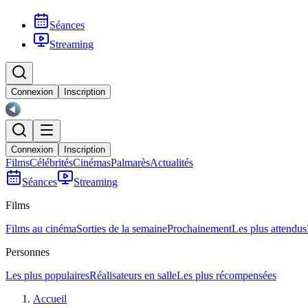
Séances
Streaming
Connexion
Inscription
Connexion
Inscription
Films
Célébrités
Cinémas
Palmarès
Actualités
Séances
Streaming
Films
Films au cinéma
Sorties de la semaine
Prochainement
Les plus attendus
Personnes
Les plus populaires
Réalisateurs en salle
Les plus récompensées
Accueil