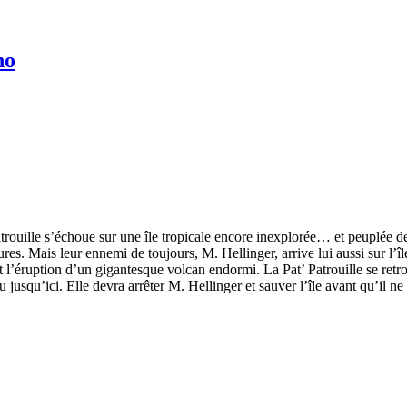
no
rouille s’échoue sur une île tropicale encore inexplorée… et peuplée de
res. Mais leur ennemi de toujours, M. Hellinger, arrive lui aussi sur l’îl
 l’éruption d’un gigantesque volcan endormi. La Pat’ Patrouille se retr
jusqu’ici. Elle devra arrêter M. Hellinger et sauver l’île avant qu’il ne s