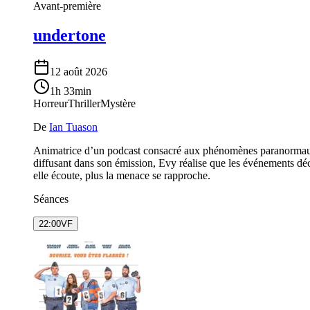
Avant-première
undertone
12 août 2026
1h 33min
Horreur
Thriller
Mystère
De
Ian Tuason
Animatrice d’un podcast consacré aux phénomènes paranormaux, 
diffusant dans son émission, Evy réalise que les événements décr
elle écoute, plus la menace se rapproche.
Séances
22:00
VF