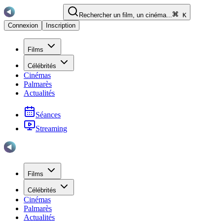
Rechercher un film, un cinéma...
K
Connexion
Inscription
Films
Célébrités
Cinémas
Palmarès
Actualités
Séances
Streaming
Films
Célébrités
Cinémas
Palmarès
Actualités