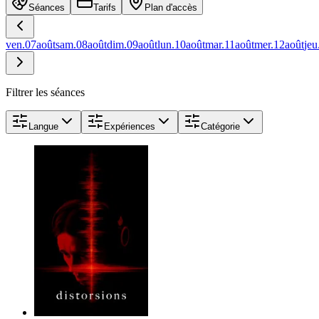
Séances
Tarifs
Plan d'accès
ven.
07
août
sam.
08
août
dim.
09
août
lun.
10
août
mar.
11
août
mer.
12
août
jeu
Filtrer les séances
Langue
Expériences
Catégorie