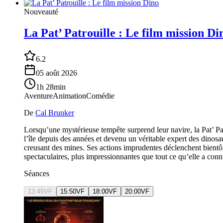
Nouveauté
La Pat’ Patrouille : Le film mission Di
6.2
05 août 2026
1h 28min
Aventure
Animation
Comédie
De
Cal Brunker
Lorsqu’une mystérieuse tempête surprend leur navire, la Pat’ Pat
l’île depuis des années et devenu un véritable expert des dinosau
creusant des mines. Ses actions imprudentes déclenchent bientôt
spectaculaires, plus impressionnantes que tout ce qu’elle a connu 
Séances
13:45
VF
15:50
VF
18:00
VF
20:00
VF