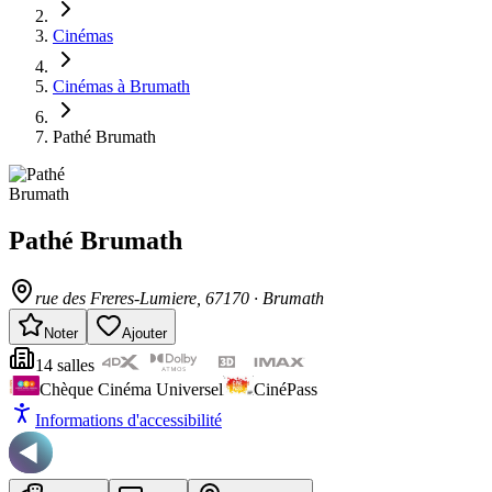
Cinémas
Cinémas à Brumath
Pathé Brumath
Pathé Brumath
rue des Freres-Lumiere
, 67170
·
Brumath
Noter
Ajouter
14
salle
s
Chèque Cinéma Universel
CinéPass
Informations d'accessibilité