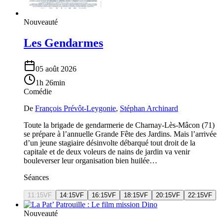
Nouveauté
Les Gendarmes
05 août 2026
1h 26min
Comédie
De
François Prévôt-Leygonie
,
Stéphan Archinard
Toute la brigade de gendarmerie de Charnay-Lès-Mâcon (71)
se prépare à l’annuelle Grande Fête des Jardins. Mais l’arrivée
d’un jeune stagiaire désinvolte débarqué tout droit de la
capitale et de deux voleurs de nains de jardin va venir
bouleverser leur organisation bien huilée…
Séances
11:15
VF
14:15
VF
16:15
VF
18:15
VF
20:15
VF
22:15
VF
Nouveauté