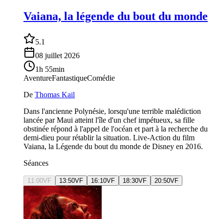
Vaiana, la légende du bout du monde
5.1
08 juillet 2026
1h 55min
Aventure
Fantastique
Comédie
De
Thomas Kail
Dans l'ancienne Polynésie, lorsqu'une terrible malédiction
lancée par Maui atteint l'île d'un chef impétueux, sa fille
obstinée répond à l'appel de l'océan et part à la recherche du
demi-dieu pour rétablir la situation. Live-Action du film
Vaiana, la Légende du bout du monde de Disney en 2016.
Séances
11:00
VF
13:50
VF
16:10
VF
18:30
VF
20:50
VF