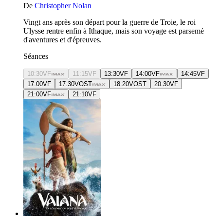
De
Christopher Nolan
Vingt ans après son départ pour la guerre de Troie, le roi
Ulysse rentre enfin à Ithaque, mais son voyage est parsemé
d'aventures et d'épreuves.
Séances
10:30
VF
11:15
VF
13:30
VF
14:00
VF
14:45
VF
17:00
VF
17:30
VOST
18:20
VOST
20:30
VF
21:00
VF
21:10
VF