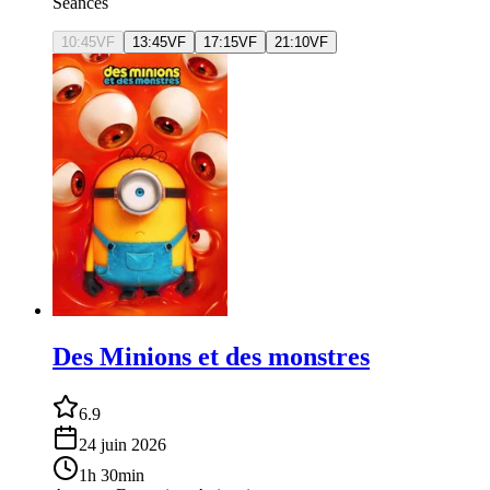
Séances
10:45
VF
13:45
VF
17:15
VF
21:10
VF
Des Minions et des monstres
6.9
24 juin 2026
1h 30min