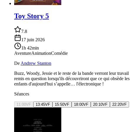
Toy Story 5
7.8
17 juin 2026
1h 42min
Aventure
Animation
Comédie
De
Andrew Stanton
Buzz, Woody, Jessie et le reste de la bande verront leur travail
remis en question lorsqu'ils découvriront que ce qui obsède les
enfants d'aujourd'hui s’appelle… l'électronique !
Séances
11:00
VF
13:45
VF
15:50
VF
18:00
VF
20:10
VF
22:20
VF