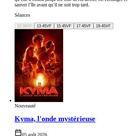
sauver l’île avant qu’il ne soit trop tard.
Séances
10:30
VF
13:45
VF
15:45
VF
17:45
VF
19:45
VF
Nouveauté
Kyma, l'onde mystérieuse
05 août 2026