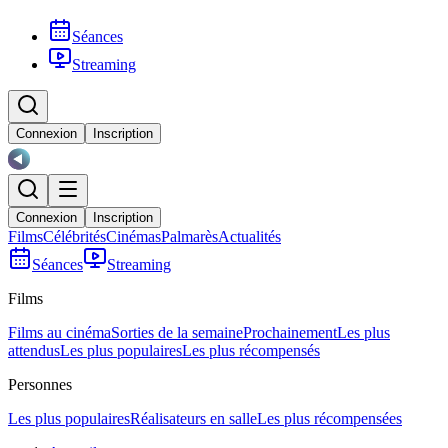
Séances
Streaming
Connexion
Inscription
Connexion
Inscription
Films
Célébrités
Cinémas
Palmarès
Actualités
Séances
Streaming
Films
Films au cinéma
Sorties de la semaine
Prochainement
Les plus
attendus
Les plus populaires
Les plus récompensés
Personnes
Les plus populaires
Réalisateurs en salle
Les plus récompensées