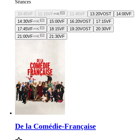
Séances
10:45
VF
11:15
VF
11:45
VF
13:20
VOST
14:00
VF
14:30
VF
15:00
VF
16:20
VOST
17:15
VF
17:45
VF
18:15
VF
19:20
VOST
20:30
VF
21:00
VF
21:30
VF
De la Comédie-Française