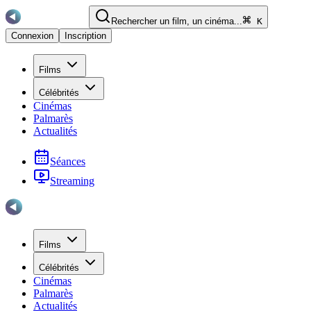
Rechercher un film, un cinéma...
K
Connexion
Inscription
Films
Célébrités
Cinémas
Palmarès
Actualités
Séances
Streaming
Films
Célébrités
Cinémas
Palmarès
Actualités