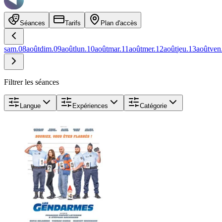
Séances
Tarifs
Plan d'accès
sam.
08
août
dim.
09
août
lun.
10
août
mar.
11
août
mer.
12
août
jeu.
13
août
ven
Filtrer les séances
Langue
Expériences
Catégorie