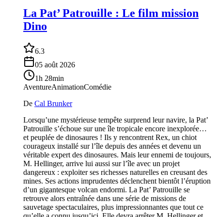
La Pat’ Patrouille : Le film mission
Dino
6.3
05 août 2026
1h 28min
Aventure
Animation
Comédie
De
Cal Brunker
Lorsqu’une mystérieuse tempête surprend leur navire, la Pat’
Patrouille s’échoue sur une île tropicale encore inexplorée…
et peuplée de dinosaures ! Ils y rencontrent Rex, un chiot
courageux installé sur l’île depuis des années et devenu un
véritable expert des dinosaures. Mais leur ennemi de toujours,
M. Hellinger, arrive lui aussi sur l’île avec un projet
dangereux : exploiter ses richesses naturelles en creusant des
mines. Ses actions imprudentes déclenchent bientôt l’éruption
d’un gigantesque volcan endormi. La Pat’ Patrouille se
retrouve alors entraînée dans une série de missions de
sauvetage spectaculaires, plus impressionnantes que tout ce
qu’elle a connu jusqu’ici. Elle devra arrêter M. Hellinger et