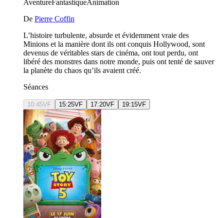
Aventure
Fantastique
Animation
De
Pierre Coffin
L’histoire turbulente, absurde et évidemment vraie des
Minions et la manière dont ils ont conquis Hollywood, sont
devenus de véritables stars de cinéma, ont tout perdu, ont
libéré des monstres dans notre monde, puis ont tenté de sauver
la planète du chaos qu’ils avaient créé.
Séances
10:45
VF
15:25
VF
17:20
VF
19:15
VF