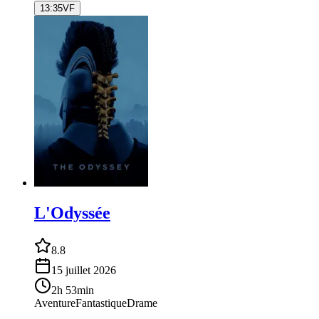
13:35
VF
L'Odyssée
8.8
15 juillet 2026
2h 53min
Aventure
Fantastique
Drame