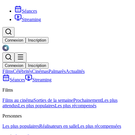
Séances
Streaming
Connexion
Inscription
Connexion
Inscription
Films
Célébrités
Cinémas
Palmarès
Actualités
Séances
Streaming
Films
Films au cinéma
Sorties de la semaine
Prochainement
Les plus
attendus
Les plus populaires
Les plus récompensés
Personnes
Les plus populaires
Réalisateurs en salle
Les plus récompensées