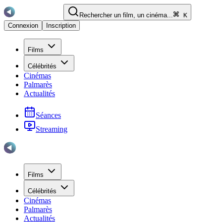
Rechercher un film, un cinéma...
K
Connexion
Inscription
Films
Célébrités
Cinémas
Palmarès
Actualités
Séances
Streaming
Films
Célébrités
Cinémas
Palmarès
Actualités