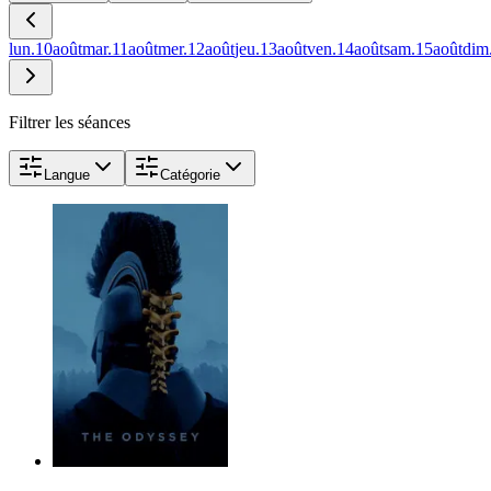
lun.
10
août
mar.
11
août
mer.
12
août
jeu.
13
août
ven.
14
août
sam.
15
août
dim
Filtrer les séances
Langue
Catégorie