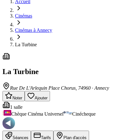
Accueil
Cinémas
Cinémas à Annecy
La Turbine
La Turbine
Rue De L'Arlequin Place Chorus
, 74960
·
Annecy
Noter
Ajouter
1
salle
Chèque Cinéma Universel
Cinécheque
Séances
Tarifs
Plan d'accès