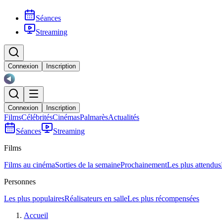
Séances
Streaming
Connexion
Inscription
Connexion
Inscription
Films
Célébrités
Cinémas
Palmarès
Actualités
Séances
Streaming
Films
Films au cinéma
Sorties de la semaine
Prochainement
Les plus attendus
Personnes
Les plus populaires
Réalisateurs en salle
Les plus récompensées
Accueil