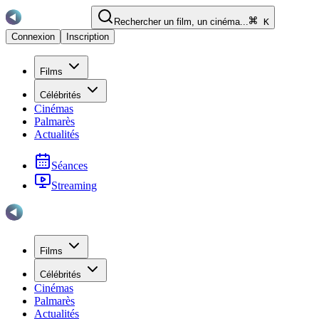
Rechercher un film, un cinéma...
K
Connexion
Inscription
Films
Célébrités
Cinémas
Palmarès
Actualités
Séances
Streaming
Films
Célébrités
Cinémas
Palmarès
Actualités