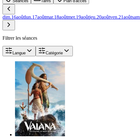
Séances
Tarifs
Plan d'accès
dim.
16
août
lun.
17
août
mar.
18
août
mer.
19
août
jeu.
20
août
ven.
21
août
sam
Filtrer les séances
Langue
Catégorie