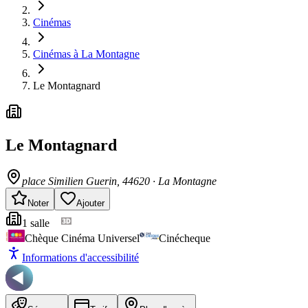
Cinémas
Cinémas à La Montagne
Le Montagnard
Le Montagnard
place Similien Guerin
, 44620
·
La Montagne
Noter
Ajouter
1
salle
Chèque Cinéma Universel
Cinécheque
Informations d'accessibilité