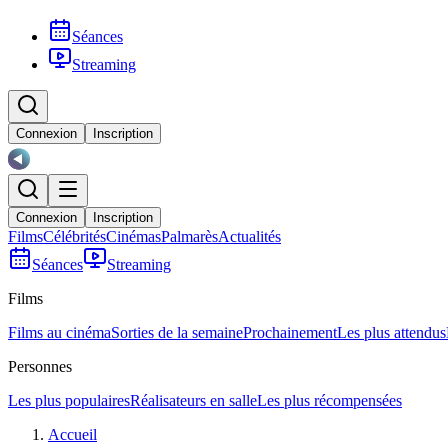
Séances
Streaming
Connexion
Inscription
Connexion
Inscription
Films
Célébrités
Cinémas
Palmarès
Actualités
Séances
Streaming
Films
Films au cinéma
Sorties de la semaine
Prochainement
Les plus attendus
Personnes
Les plus populaires
Réalisateurs en salle
Les plus récompensées
Accueil