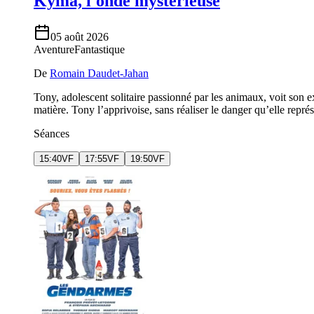
Kyma, l'onde mystérieuse
05 août 2026
Aventure
Fantastique
De
Romain Daudet-Jahan
Tony, adolescent solitaire passionné par les animaux, voit son e
matière. Tony l’apprivoise, sans réaliser le danger qu’elle représ
Séances
15:40
VF
17:55
VF
19:50
VF