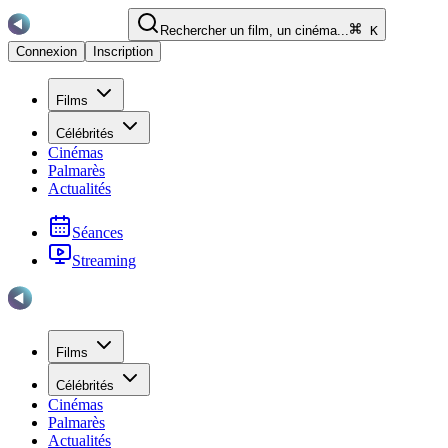
Rechercher un film, un cinéma...
K
Connexion
Inscription
Films
Célébrités
Cinémas
Palmarès
Actualités
Séances
Streaming
Films
Célébrités
Cinémas
Palmarès
Actualités