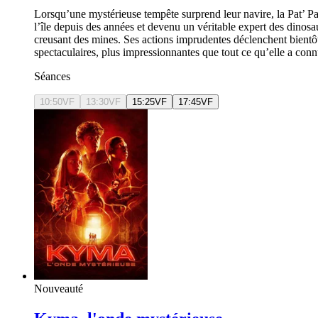
Lorsqu’une mystérieuse tempête surprend leur navire, la Pat’ Pat
l’île depuis des années et devenu un véritable expert des dinosau
creusant des mines. Ses actions imprudentes déclenchent bientôt
spectaculaires, plus impressionnantes que tout ce qu’elle a connu 
Séances
10:50
VF
13:30
VF
15:25
VF
17:45
VF
Nouveauté