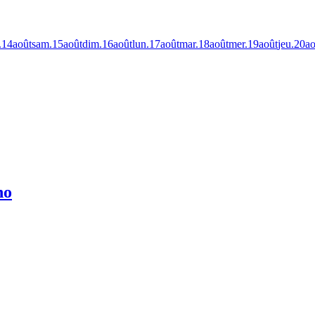
.
14
août
sam.
15
août
dim.
16
août
lun.
17
août
mar.
18
août
mer.
19
août
jeu.
20
ao
no