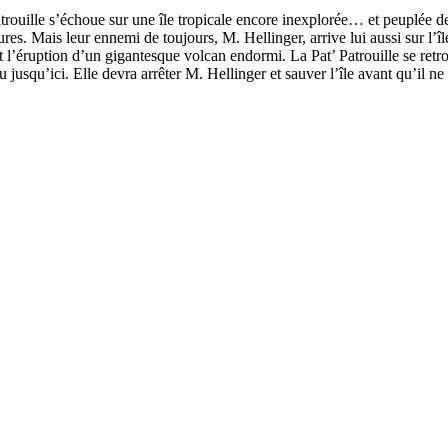
rouille s’échoue sur une île tropicale encore inexplorée… et peuplée de
res. Mais leur ennemi de toujours, M. Hellinger, arrive lui aussi sur l’îl
 l’éruption d’un gigantesque volcan endormi. La Pat’ Patrouille se retr
jusqu’ici. Elle devra arrêter M. Hellinger et sauver l’île avant qu’il ne s