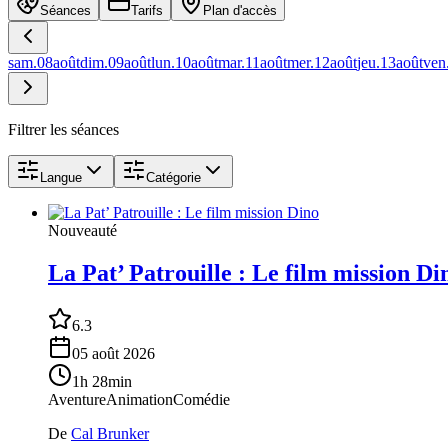
Séances
Tarifs
Plan d'accès
sam.
08
août
dim.
09
août
lun.
10
août
mar.
11
août
mer.
12
août
jeu.
13
août
ven
Filtrer les séances
Langue
Catégorie
Nouveauté
La Pat’ Patrouille : Le film mission Di
6.3
05 août 2026
1h 28min
Aventure
Animation
Comédie
De
Cal Brunker