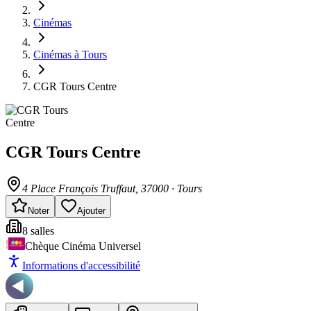
Cinémas
Cinémas à Tours
CGR Tours Centre
CGR Tours Centre
4 Place François Truffaut
, 37000
·
Tours
Noter
Ajouter
8
salle
s
Chèque Cinéma Universel
Informations d'accessibilité