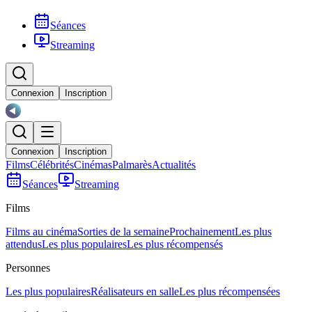
Séances
Streaming
Connexion
Inscription
Connexion
Inscription
Films
Célébrités
Cinémas
Palmarès
Actualités
Séances
Streaming
Films
Films au cinéma
Sorties de la semaine
Prochainement
Les plus
attendus
Les plus populaires
Les plus récompensés
Personnes
Les plus populaires
Réalisateurs en salle
Les plus récompensées