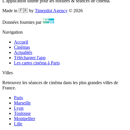
L'application ultime pour les horaires & séances de cinéma.
Made in 🇫🇷 by
Timepilot Agency
©
2026
Données fournies par
Navigation
Accueil
Cinémas
Actualités
Télécharger l'app
Les cartes cinéma à Paris
Villes
Retrouvez les séances de cinéma dans les plus grandes villes de
France.
Paris
Marseille
Lyon
Toulouse
Montpellier
Lille