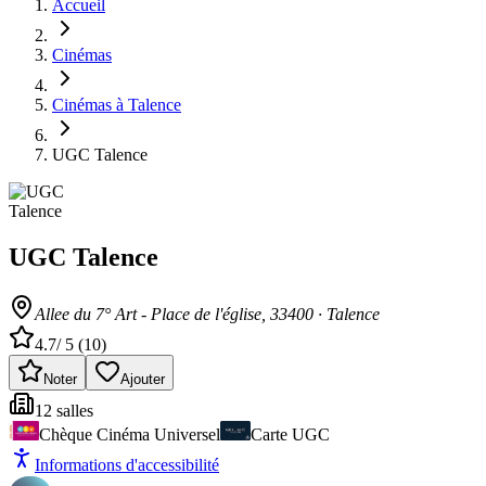
Accueil
Cinémas
Cinémas à Talence
UGC Talence
UGC Talence
Allee du 7° Art - Place de l'église
, 33400
·
Talence
4.7
/ 5 (
10
)
Noter
Ajouter
12
salle
s
Chèque Cinéma Universel
Carte UGC
Informations d'accessibilité