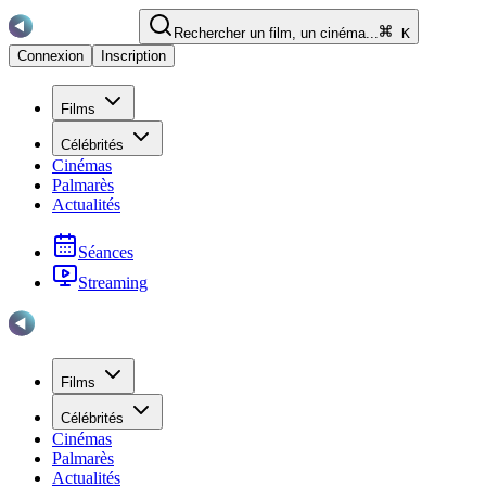
Rechercher un film, un cinéma...
K
Connexion
Inscription
Films
Célébrités
Cinémas
Palmarès
Actualités
Séances
Streaming
Films
Célébrités
Cinémas
Palmarès
Actualités