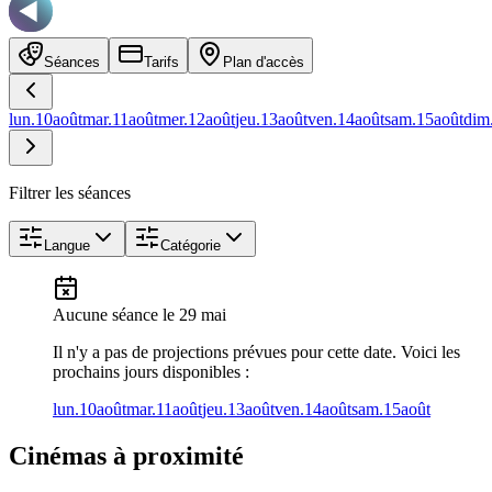
Séances
Tarifs
Plan d'accès
lun.
10
août
mar.
11
août
mer.
12
août
jeu.
13
août
ven.
14
août
sam.
15
août
dim
Filtrer les séances
Langue
Catégorie
Aucune séance
le 29 mai
Il n'y a pas de projections prévues pour cette date. Voici les
prochains jours disponibles :
lun.
10
août
mar.
11
août
jeu.
13
août
ven.
14
août
sam.
15
août
Cinémas à proximité