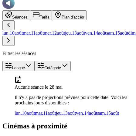
Séances
Tarifs
Plan d'accès
lun.
10
août
mar.
11
août
mer.
12
août
jeu.
13
août
ven.
14
août
sam.
15
août
dim
Filtrer les séances
Langue
Catégorie
Aucune séance
le 28 mai
Il n'y a pas de projections prévues pour cette date. Voici les
prochains jours disponibles :
lun.
10
août
mar.
11
août
jeu.
13
août
ven.
14
août
sam.
15
août
Cinémas à proximité