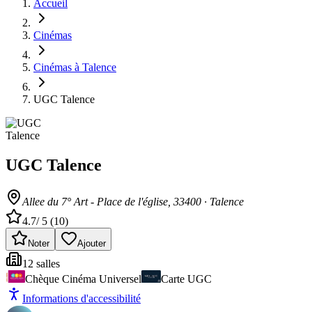
Accueil
Cinémas
Cinémas à Talence
UGC Talence
UGC Talence
Allee du 7° Art - Place de l'église
, 33400
·
Talence
4.7
/ 5 (
10
)
Noter
Ajouter
12
salle
s
Chèque Cinéma Universel
Carte UGC
Informations d'accessibilité