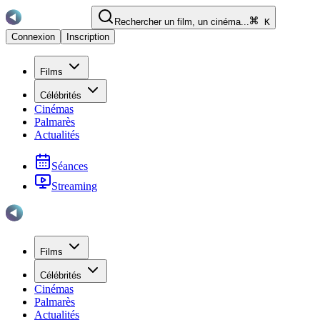
Rechercher un film, un cinéma...
K
Connexion
Inscription
Films
Célébrités
Cinémas
Palmarès
Actualités
Séances
Streaming
Films
Célébrités
Cinémas
Palmarès
Actualités