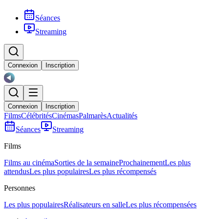
Séances
Streaming
Connexion
Inscription
Connexion
Inscription
Films
Célébrités
Cinémas
Palmarès
Actualités
Séances
Streaming
Films
Films au cinéma
Sorties de la semaine
Prochainement
Les plus
attendus
Les plus populaires
Les plus récompensés
Personnes
Les plus populaires
Réalisateurs en salle
Les plus récompensées