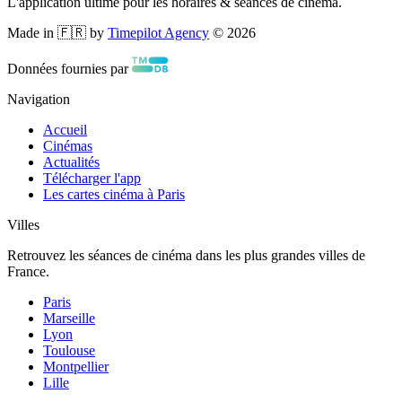
L'application ultime pour les horaires & séances de cinéma.
Made in 🇫🇷 by
Timepilot Agency
©
2026
Données fournies par
Navigation
Accueil
Cinémas
Actualités
Télécharger l'app
Les cartes cinéma à Paris
Villes
Retrouvez les séances de cinéma dans les plus grandes villes de
France.
Paris
Marseille
Lyon
Toulouse
Montpellier
Lille