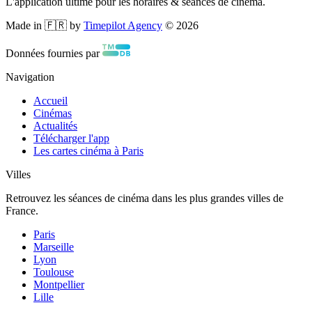
L'application ultime pour les horaires & séances de cinéma.
Made in 🇫🇷 by
Timepilot Agency
©
2026
Données fournies par
Navigation
Accueil
Cinémas
Actualités
Télécharger l'app
Les cartes cinéma à Paris
Villes
Retrouvez les séances de cinéma dans les plus grandes villes de
France.
Paris
Marseille
Lyon
Toulouse
Montpellier
Lille