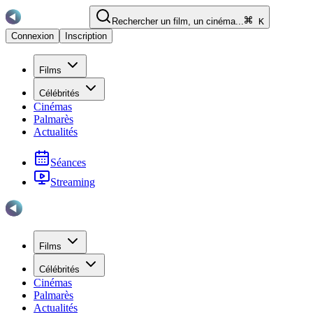
Rechercher un film, un cinéma...
K
Connexion
Inscription
Films
Célébrités
Cinémas
Palmarès
Actualités
Séances
Streaming
Films
Célébrités
Cinémas
Palmarès
Actualités