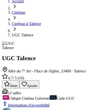
Accueil
Cinémas
Cinémas à Talence
UGC Talence
UGC Talence
Allee du 7° Art - Place de l'église
, 33400
·
Talence
4.7
/ 5 (
10
)
Noter
Ajouter
12
salle
s
Chèque Cinéma Universel
Carte UGC
Informations d'accessibilité