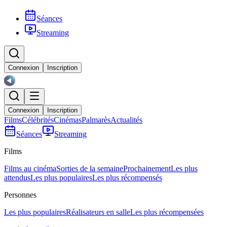
Séances
Streaming
Connexion
Inscription
Connexion
Inscription
Films
Célébrités
Cinémas
Palmarès
Actualités
Séances
Streaming
Films
Films au cinéma
Sorties de la semaine
Prochainement
Les plus
attendus
Les plus populaires
Les plus récompensés
Personnes
Les plus populaires
Réalisateurs en salle
Les plus récompensées