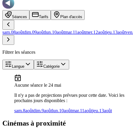
Séances
Tarifs
Plan d'accès
sam.
08
août
dim.
09
août
lun.
10
août
mar.
11
août
mer.
12
août
jeu.
13
août
ven
Filtrer les séances
Langue
Catégorie
Aucune séance
le 24 mai
Il n'y a pas de projections prévues pour cette date. Voici les
prochains jours disponibles :
sam.
8
août
dim.
9
août
lun.
10
août
mar.
11
août
jeu.
13
août
Cinémas à proximité