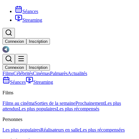
Séances
Streaming
Connexion
Inscription
Connexion
Inscription
Films
Célébrités
Cinémas
Palmarès
Actualités
Séances
Streaming
Films
Films au cinéma
Sorties de la semaine
Prochainement
Les plus
attendus
Les plus populaires
Les plus récompensés
Personnes
Les plus populaires
Réalisateurs en salle
Les plus récompensées