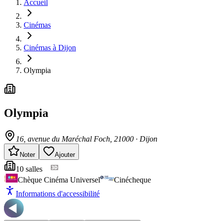
Accueil
Cinémas
Cinémas à Dijon
Olympia
Olympia
16, avenue du Maréchal Foch
, 21000
·
Dijon
Noter
Ajouter
10
salle
s
Chèque Cinéma Universel
Cinécheque
Informations d'accessibilité