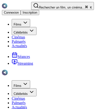
Rechercher un film, un cinéma...
K
Connexion
Inscription
Films
Célébrités
Cinémas
Palmarès
Actualités
Séances
Streaming
Films
Célébrités
Cinémas
Palmarès
Actualités