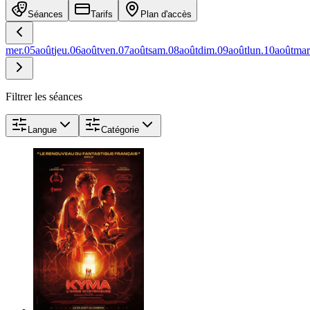
Séances
Tarifs
Plan d'accès
mer.
05
août
jeu.
06
août
ven.
07
août
sam.
08
août
dim.
09
août
lun.
10
août
mar
Filtrer les séances
Langue
Catégorie