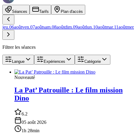
Séances
Tarifs
Plan d'accès
jeu.
06
août
ven.
07
août
sam.
08
août
dim.
09
août
lun.
10
août
mar.
11
août
mer
Filtrer les séances
Langue
Expériences
Catégorie
Nouveauté
La Pat’ Patrouille : Le film mission
Dino
6.2
05 août 2026
1h 28min