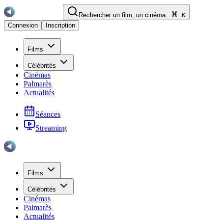
Rechercher un film, un cinéma...
K
Connexion
Inscription
Films
Célébrités
Cinémas
Palmarès
Actualités
Séances
Streaming
Films
Célébrités
Cinémas
Palmarès
Actualités