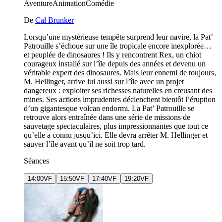
Aventure
Animation
Comédie
De
Cal Brunker
Lorsqu’une mystérieuse tempête surprend leur navire, la Pat’
Patrouille s’échoue sur une île tropicale encore inexplorée…
et peuplée de dinosaures ! Ils y rencontrent Rex, un chiot
courageux installé sur l’île depuis des années et devenu un
véritable expert des dinosaures. Mais leur ennemi de toujours,
M. Hellinger, arrive lui aussi sur l’île avec un projet
dangereux : exploiter ses richesses naturelles en creusant des
mines. Ses actions imprudentes déclenchent bientôt l’éruption
d’un gigantesque volcan endormi. La Pat’ Patrouille se
retrouve alors entraînée dans une série de missions de
sauvetage spectaculaires, plus impressionnantes que tout ce
qu’elle a connu jusqu’ici. Elle devra arrêter M. Hellinger et
sauver l’île avant qu’il ne soit trop tard.
Séances
14:00
VF
15:50
VF
17:40
VF
19:20
VF