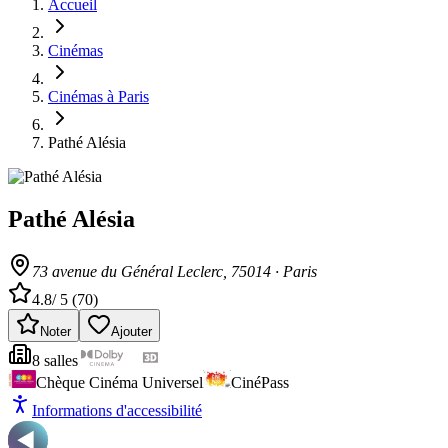
Accueil
Cinémas
Cinémas à Paris
Pathé Alésia
Pathé Alésia
73 avenue du Général Leclerc
, 75014
·
Paris
4.8
/ 5 (
70
)
Noter
Ajouter
8
salle
s
Chèque Cinéma Universel
CinéPass
Informations d'accessibilité