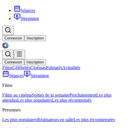
Séances
Streaming
Connexion
Inscription
Connexion
Inscription
Films
Célébrités
Cinémas
Palmarès
Actualités
Séances
Streaming
Films
Films au cinéma
Sorties de la semaine
Prochainement
Les plus
attendus
Les plus populaires
Les plus récompensés
Personnes
Les plus populaires
Réalisateurs en salle
Les plus récompensées