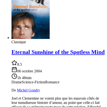
Classique
Eternal Sunshine of the Spotless Mind
8.5
06 octobre 2004
1h 48min
Drame
Science-Fiction
Romance
De
Michel Gondry
Joel et Clementine ne voient plus que les mauvais côtés de
leur tumultueuse histoire d’amour, au point que celle‐ci fait
effacer de sa mémoire toute trace de cette relation. Effondré,