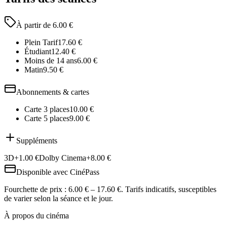
À partir de
6.00
€
Plein Tarif
17.60
€
Étudiant
12.40
€
Moins de 14 ans
6.00
€
Matin
9.50
€
Abonnements & cartes
Carte 3 places
10.00
€
Carte 5 places
9.00
€
Suppléments
3D
+
1.00
€
Dolby Cinema
+
8.00
€
Disponible avec
CinéPass
Fourchette de prix :
6.00 € – 17.60 €
. Tarifs indicatifs, susceptibles
de varier selon la séance et le jour.
À propos du cinéma