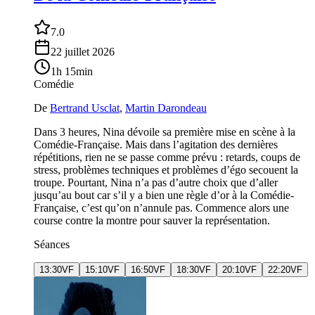
7.0
22 juillet 2026
1h 15min
Comédie
De
Bertrand Usclat
,
Martin Darondeau
Dans 3 heures, Nina dévoile sa première mise en scène à la
Comédie-Française. Mais dans l’agitation des dernières
répétitions, rien ne se passe comme prévu : retards, coups de
stress, problèmes techniques et problèmes d’égo secouent la
troupe. Pourtant, Nina n’a pas d’autre choix que d’aller
jusqu’au bout car s’il y a bien une règle d’or à la Comédie-
Française, c’est qu’on n’annule pas. Commence alors une
course contre la montre pour sauver la représentation.
Séances
13:30
VF
15:10
VF
16:50
VF
18:30
VF
20:10
VF
22:20
VF