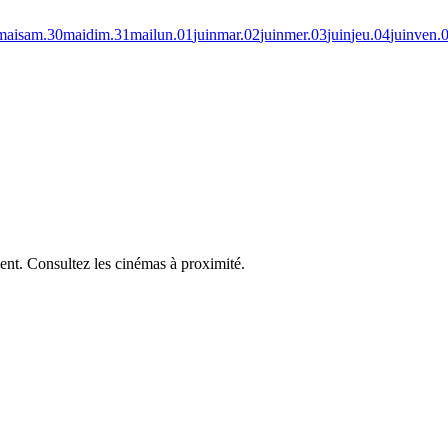
mai
sam.
30
mai
dim.
31
mai
lun.
01
juin
mar.
02
juin
mer.
03
juin
jeu.
04
juin
ven.
ent.
Consultez les cinémas à proximité.