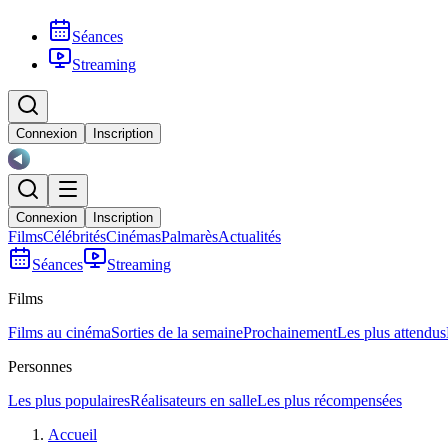
Séances
Streaming
Connexion
Inscription
Connexion
Inscription
Films
Célébrités
Cinémas
Palmarès
Actualités
Séances
Streaming
Films
Films au cinéma
Sorties de la semaine
Prochainement
Les plus attendus
Personnes
Les plus populaires
Réalisateurs en salle
Les plus récompensées
Accueil