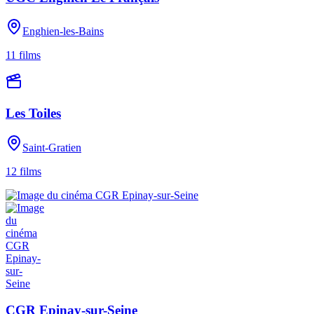
Enghien-les-Bains
11
films
Les Toiles
Saint-Gratien
12
films
CGR Epinay-sur-Seine