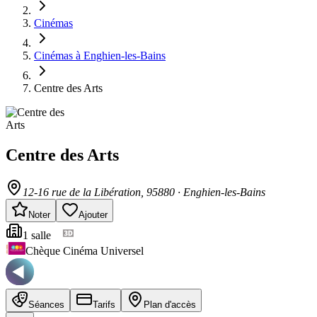
Cinémas
Cinémas à Enghien-les-Bains
Centre des Arts
Centre des Arts
12-16 rue de la Libération
, 95880
·
Enghien-les-Bains
Noter
Ajouter
1
salle
Chèque Cinéma Universel
Séances
Tarifs
Plan d'accès