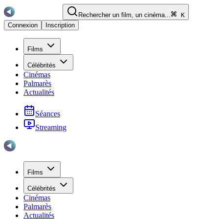
Rechercher un film, un cinéma...
K
Connexion
Inscription
Films
Célébrités
Cinémas
Palmarès
Actualités
Séances
Streaming
Films
Célébrités
Cinémas
Palmarès
Actualités