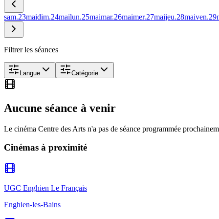
sam.
23
mai
dim.
24
mai
lun.
25
mai
mar.
26
mai
mer.
27
mai
jeu.
28
mai
ven.
29
Filtrer les séances
Langue
Catégorie
Aucune séance à venir
Le cinéma
Centre des Arts
n'a pas de séance programmée prochainem
Cinémas à proximité
UGC Enghien Le Français
Enghien-les-Bains