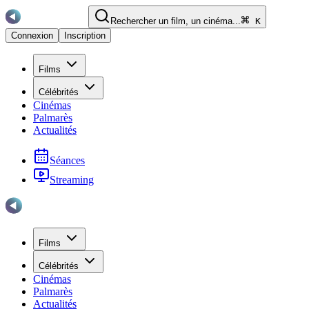
Rechercher un film, un cinéma...
K
Connexion
Inscription
Films
Célébrités
Cinémas
Palmarès
Actualités
Séances
Streaming
Films
Célébrités
Cinémas
Palmarès
Actualités