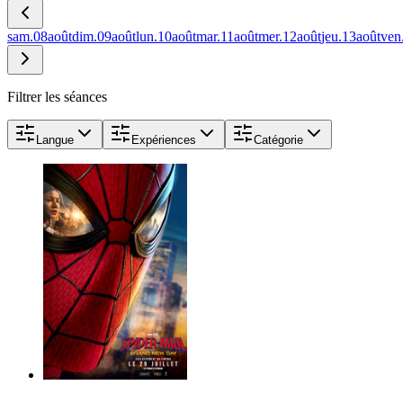
sam.
08
août
dim.
09
août
lun.
10
août
mar.
11
août
mer.
12
août
jeu.
13
août
ven
Filtrer les séances
Langue
Expériences
Catégorie