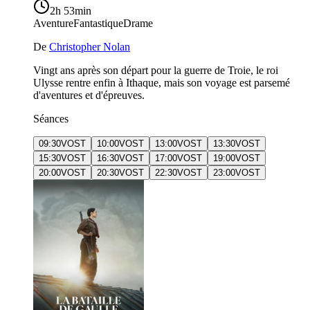
2h 53min
Aventure
Fantastique
Drame
De
Christopher Nolan
Vingt ans après son départ pour la guerre de Troie, le roi
Ulysse rentre enfin à Ithaque, mais son voyage est parsemé
d'aventures et d'épreuves.
Séances
09:30
VOST
10:00
VOST
13:00
VOST
13:30
VOST
15:30
VOST
16:30
VOST
17:00
VOST
19:00
VOST
20:00
VOST
20:30
VOST
22:30
VOST
23:00
VOST