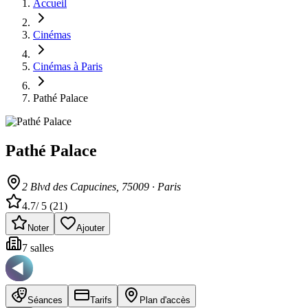
Accueil
Cinémas
Cinémas à Paris
Pathé Palace
Pathé Palace
2 Blvd des Capucines
, 75009
·
Paris
4.7
/ 5 (
21
)
Noter
Ajouter
7
salle
s
Séances
Tarifs
Plan d'accès