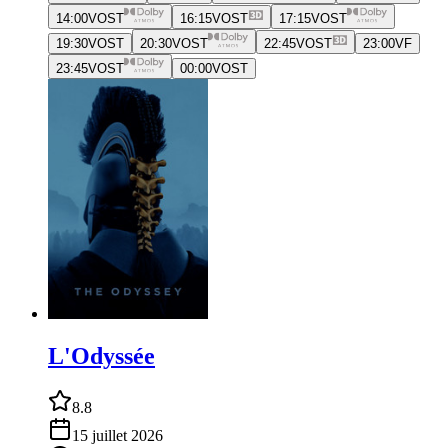
14:00
VOST
16:15
VOST
17:15
VOST
19:30
VOST
20:30
VOST
22:45
VOST
23:00
VF
23:45
VOST
00:00
VOST
L'Odyssée
8.8
15 juillet 2026