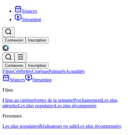
Séances
Streaming
Connexion
Inscription
Connexion
Inscription
Films
Célébrités
Cinémas
Palmarès
Actualités
Séances
Streaming
Films
Films au cinéma
Sorties de la semaine
Prochainement
Les plus
attendus
Les plus populaires
Les plus récompensés
Personnes
Les plus populaires
Réalisateurs en salle
Les plus récompensées