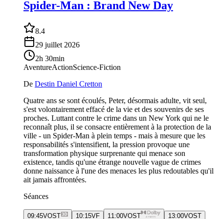
Spider-Man : Brand New Day
8.4
29 juillet 2026
2h 30min
Aventure
Action
Science-Fiction
De
Destin Daniel Cretton
Quatre ans se sont écoulés, Peter, désormais adulte, vit seul,
s'est volontairement effacé de la vie et des souvenirs de ses
proches. Luttant contre le crime dans un New York qui ne le
reconnaît plus, il se consacre entièrement à la protection de la
ville - un Spider-Man à plein temps - mais à mesure que les
responsabilités s'intensifient, la pression provoque une
transformation physique surprenante qui menace son
existence, tandis qu'une étrange nouvelle vague de crimes
donne naissance à l'une des menaces les plus redoutables qu'il
ait jamais affrontées.
Séances
09:45
VOST
10:15
VF
11:00
VOST
13:00
VOST