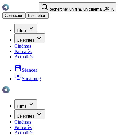
Rechercher un film, un cinéma...
K
Connexion
Inscription
Films
Célébrités
Cinémas
Palmarès
Actualités
Séances
Streaming
Films
Célébrités
Cinémas
Palmarès
Actualités