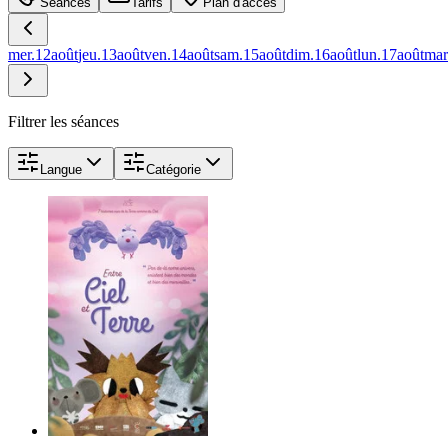
Séances
Tarifs
Plan d'accès
mer.
12
août
jeu.
13
août
ven.
14
août
sam.
15
août
dim.
16
août
lun.
17
août
mar
Filtrer les séances
Langue
Catégorie