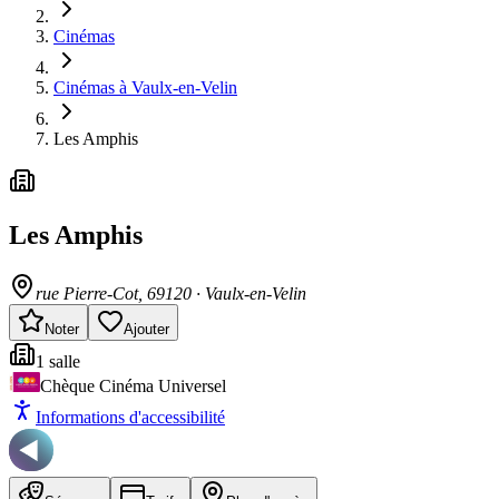
Cinémas
Cinémas à Vaulx-en-Velin
Les Amphis
Les Amphis
rue Pierre-Cot
, 69120
·
Vaulx-en-Velin
Noter
Ajouter
1
salle
Chèque Cinéma Universel
Informations d'accessibilité