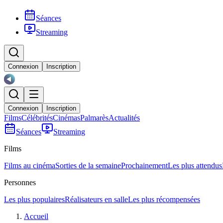
Séances
Streaming
Connexion
Inscription
Connexion
Inscription
Films
Célébrités
Cinémas
Palmarès
Actualités
Séances
Streaming
Films
Films au cinéma
Sorties de la semaine
Prochainement
Les plus attendus
Personnes
Les plus populaires
Réalisateurs en salle
Les plus récompensées
Accueil