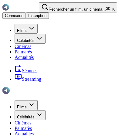
Rechercher un film, un cinéma...
K
Connexion
Inscription
Films
Célébrités
Cinémas
Palmarès
Actualités
Séances
Streaming
Films
Célébrités
Cinémas
Palmarès
Actualités