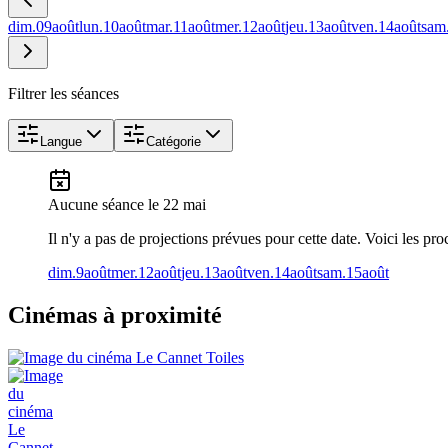
dim.
09
août
lun.
10
août
mar.
11
août
mer.
12
août
jeu.
13
août
ven.
14
août
sam
Filtrer les séances
Langue
Catégorie
Aucune séance
le 22 mai
Il n'y a pas de projections prévues pour cette date. Voici les pro
dim.
9
août
mer.
12
août
jeu.
13
août
ven.
14
août
sam.
15
août
Cinémas à proximité