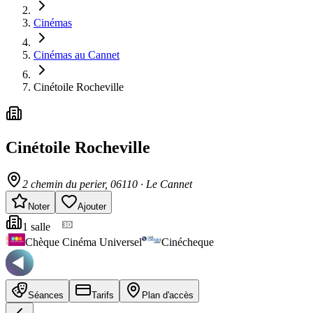
Cinémas
Cinémas au Cannet
Cinétoile Rocheville
Cinétoile Rocheville
2 chemin du perier
, 06110
·
Le Cannet
Noter
Ajouter
1
salle
Chèque Cinéma Universel
Cinécheque
Séances
Tarifs
Plan d'accès