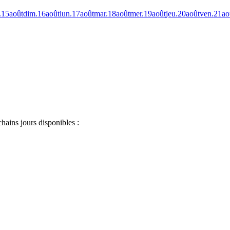
.
15
août
dim.
16
août
lun.
17
août
mar.
18
août
mer.
19
août
jeu.
20
août
ven.
21
ao
chains jours disponibles :