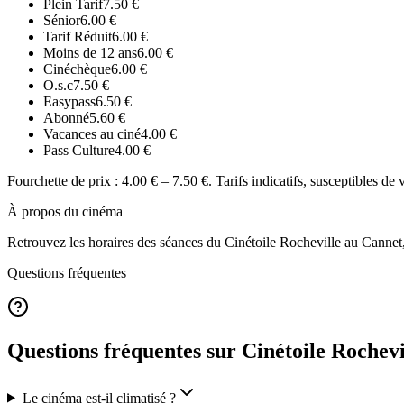
Plein Tarif
7.50
€
Sénior
6.00
€
Tarif Réduit
6.00
€
Moins de 12 ans
6.00
€
Cinéchèque
6.00
€
O.s.c
7.50
€
Easypass
6.50
€
Abonné
5.60
€
Vacances au ciné
4.00
€
Pass Culture
4.00
€
Fourchette de prix :
4.00 € – 7.50 €
. Tarifs indicatifs, susceptibles de 
À propos du cinéma
Retrouvez les horaires des séances du
Cinétoile Rocheville
au Cannet
Questions fréquentes
Questions fréquentes sur Cinétoile Rochevi
Le cinéma est-il climatisé ?