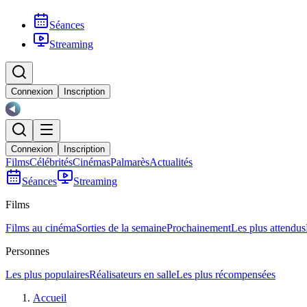
Séances
Streaming
Connexion
Inscription
Connexion
Inscription
Films
Célébrités
Cinémas
Palmarès
Actualités
Séances
Streaming
Films
Films au cinéma
Sorties de la semaine
Prochainement
Les plus attendus
Personnes
Les plus populaires
Réalisateurs en salle
Les plus récompensées
Accueil