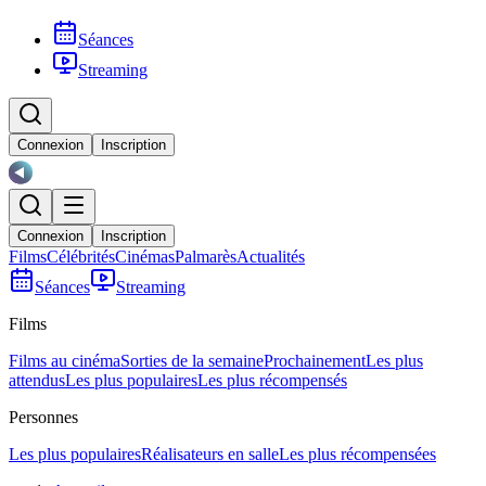
Séances
Streaming
Connexion
Inscription
Connexion
Inscription
Films
Célébrités
Cinémas
Palmarès
Actualités
Séances
Streaming
Films
Films au cinéma
Sorties de la semaine
Prochainement
Les plus
attendus
Les plus populaires
Les plus récompensés
Personnes
Les plus populaires
Réalisateurs en salle
Les plus récompensées