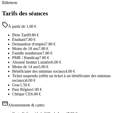
Billetterie
Tarifs des séances
À partir de
1.00
€
Plein Tarif
9.80
€
Étudiant
7.80
€
Demandeur d'emploi
7.80
€
Moins de 18 ans
7.80
€
Famille nombreuse
7.80
€
PMR / Handicap
7.80
€
Abonné Institut Lumière
6.00
€
Moins de 14 ans
5.00
€
Bénéficiaire des minimas sociaux
4.00
€
Ticket suspendu (offrir un ticket à un bénéficiaire des minimas
sociaux)
4.00
€
Grac
1.50
€
Pass Région
1.00
€
Chèque CE
6.00
€
Abonnements & cartes