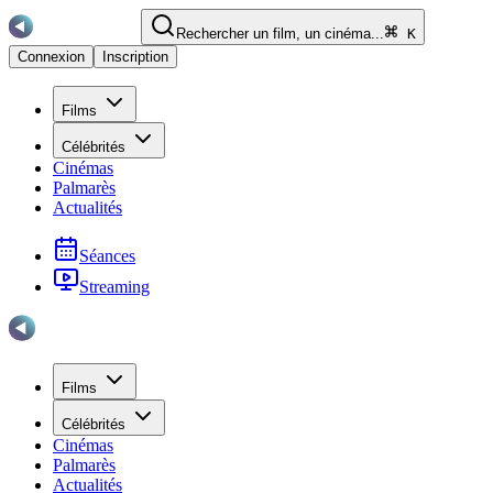
Rechercher un film, un cinéma...
K
Connexion
Inscription
Films
Célébrités
Cinémas
Palmarès
Actualités
Séances
Streaming
Films
Célébrités
Cinémas
Palmarès
Actualités