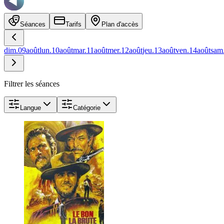
Séances
Tarifs
Plan d'accès
dim.
09
août
lun.
10
août
mar.
11
août
mer.
12
août
jeu.
13
août
ven.
14
août
sam
Filtrer les séances
Langue
Catégorie