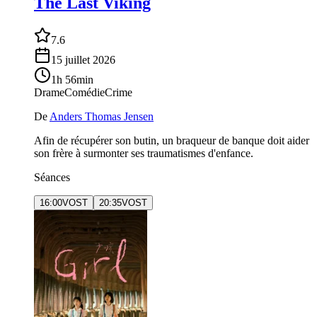
The Last Viking
7.6
15 juillet 2026
1h 56min
Drame
Comédie
Crime
De
Anders Thomas Jensen
Afin de récupérer son butin, un braqueur de banque doit aider
son frère à surmonter ses traumatismes d'enfance.
Séances
16:00
VOST
20:35
VOST