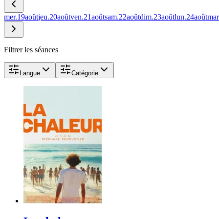
mer.
19
août
jeu.
20
août
ven.
21
août
sam.
22
août
dim.
23
août
lun.
24
août
mar
Filtrer les séances
Langue
Catégorie