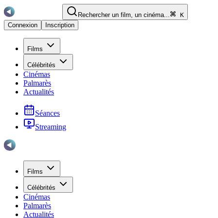
Rechercher un film, un cinéma...
K
Connexion
Inscription
Films
Célébrités
Cinémas
Palmarès
Actualités
Séances
Streaming
Films
Célébrités
Cinémas
Palmarès
Actualités