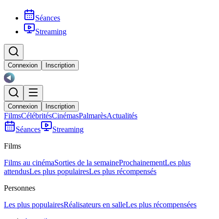
Séances
Streaming
Connexion
Inscription
Connexion
Inscription
Films
Célébrités
Cinémas
Palmarès
Actualités
Séances
Streaming
Films
Films au cinéma
Sorties de la semaine
Prochainement
Les plus
attendus
Les plus populaires
Les plus récompensés
Personnes
Les plus populaires
Réalisateurs en salle
Les plus récompensées