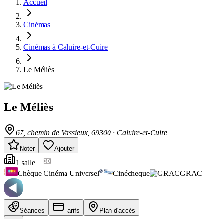
Accueil
Cinémas
Cinémas à Caluire-et-Cuire
Le Méliès
Le Méliès
67, chemin de Vassieux
, 69300
·
Caluire-et-Cuire
Noter
Ajouter
1
salle
Chèque Cinéma Universel
Cinécheque
GRAC
Séances
Tarifs
Plan d'accès