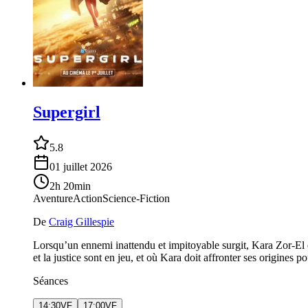
Supergirl
5.8
01 juillet 2026
2h 20min
Aventure
Action
Science-Fiction
De
Craig Gillespie
Lorsqu’un ennemi inattendu et impitoyable surgit, Kara Zor-El
et la justice sont en jeu, et où Kara doit affronter ses origines 
Séances
14:30
VF
17:00
VF