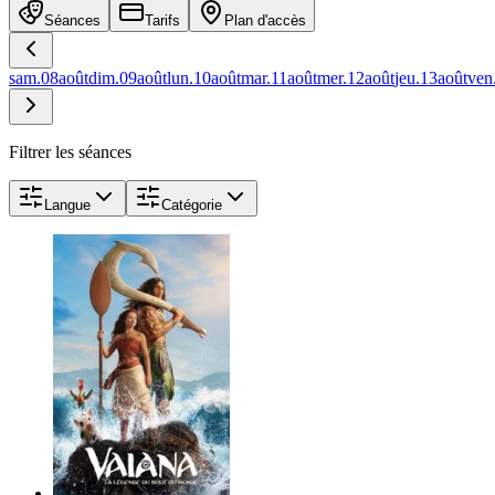
Séances
Tarifs
Plan d'accès
sam.
08
août
dim.
09
août
lun.
10
août
mar.
11
août
mer.
12
août
jeu.
13
août
ven
Filtrer les séances
Langue
Catégorie