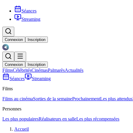
Séances
Streaming
Connexion
Inscription
Connexion
Inscription
Films
Célébrités
Cinémas
Palmarès
Actualités
Séances
Streaming
Films
Films au cinéma
Sorties de la semaine
Prochainement
Les plus attendus
Personnes
Les plus populaires
Réalisateurs en salle
Les plus récompensées
Accueil