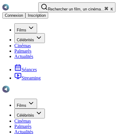
Rechercher un film, un cinéma...
K
Connexion
Inscription
Films
Célébrités
Cinémas
Palmarès
Actualités
Séances
Streaming
Films
Célébrités
Cinémas
Palmarès
Actualités