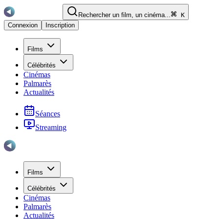
Rechercher un film, un cinéma...
K
Connexion
Inscription
Films
Célébrités
Cinémas
Palmarès
Actualités
Séances
Streaming
Films
Célébrités
Cinémas
Palmarès
Actualités