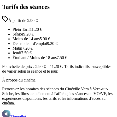
Tarifs des séances
À partir de
5.90
€
Plein Tarif
11.20
€
Sénior
9.20
€
Moins de 14 ans
5.90
€
Demandeur d'emploi
9.20
€
Matin
7.20
€
Jeudi
7.50
€
Étudiant / Moins de 18 ans
7.50
€
Fourchette de prix :
5.90 € – 11.20 €
. Tarifs indicatifs, susceptibles
de varier selon la séance et le jour.
À propos du cinéma
Retrouvez les horaires des séances du
Cinéville Vern
à Vern-sur-
Seiche
, les films actuellement à l'affiche, les séances en VO/VF, les
expériences disponibles, les tarifs et les informations d'accès au
cinéma.
Timepilot