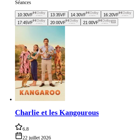
Séances
10:30
VF
13:35
VF
14:30
VF
16:20
VF
17:45
VF
20:00
VF
21:00
VF
Charlie et les Kangourous
6.8
22 juillet 2026