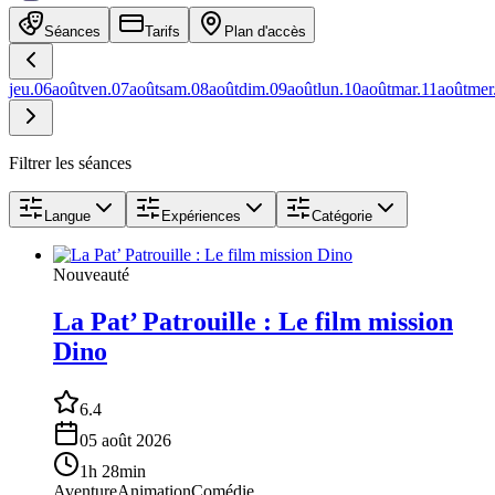
Séances
Tarifs
Plan d'accès
jeu.
06
août
ven.
07
août
sam.
08
août
dim.
09
août
lun.
10
août
mar.
11
août
mer
Filtrer les séances
Langue
Expériences
Catégorie
Nouveauté
La Pat’ Patrouille : Le film mission
Dino
6.4
05 août 2026
1h 28min
Aventure
Animation
Comédie