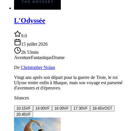
L'Odyssée
9.0
15 juillet 2026
2h 53min
Aventure
Fantastique
Drame
De
Christopher Nolan
Vingt ans après son départ pour la guerre de Troie, le roi
Ulysse rentre enfin à Ithaque, mais son voyage est parsemé
d'aventures et d'épreuves.
Séances
10:15
VF
14:00
VF
16:00
VF
17:30
VF
19:45
VOST
20:45
VF