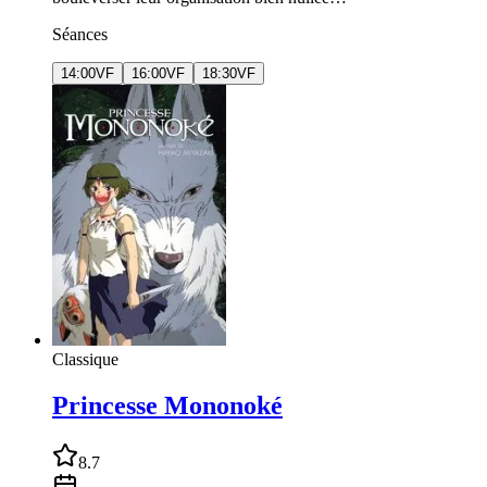
Séances
14:00
VF
16:00
VF
18:30
VF
Classique
Princesse Mononoké
8.7