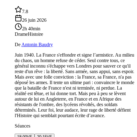
7.8
26 juin 2026
2h 40min
Drame
Histoire
De
Antonin Baudry
Juin 1940. La France s'effondre et signe l’armistice. Au milieu
du chaos, un homme refuse de céder. Seul contre tous, ce
général inconnu s'échappe vers Londres pour sauver ce qu'il
reste d'un rêve : la liberté. Sans armée, sans appui, sans espoir.
Mais avec une folle conviction : la France, sa France, n'a pas
déposé les armes. Il tente un ultime pari : convaincre le monde
que la bataille de France n'est ni terminée, ni perdue. La
réalité est têtue, et lui donne tort. Mais peu à peu se lèvent
autour de lui en Angleterre, en France et en Afrique des
résistants de l'ombre, des lycéens révoltés, des soldats
déterminés. Leur foi, leur audace, leur rage de liberté défient
l'Histoire qui semblait pourtant écrite d’avance.
Séances
18:00
VF
20:15
VF