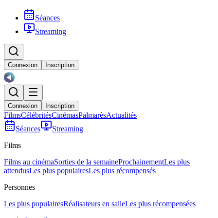
Séances
Streaming
Connexion
Inscription
Connexion
Inscription
Films
Célébrités
Cinémas
Palmarès
Actualités
Séances
Streaming
Films
Films au cinéma
Sorties de la semaine
Prochainement
Les plus
attendus
Les plus populaires
Les plus récompensés
Personnes
Les plus populaires
Réalisateurs en salle
Les plus récompensées