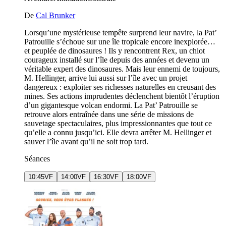
De
Cal Brunker
Lorsqu’une mystérieuse tempête surprend leur navire, la Pat’
Patrouille s’échoue sur une île tropicale encore inexplorée…
et peuplée de dinosaures ! Ils y rencontrent Rex, un chiot
courageux installé sur l’île depuis des années et devenu un
véritable expert des dinosaures. Mais leur ennemi de toujours,
M. Hellinger, arrive lui aussi sur l’île avec un projet
dangereux : exploiter ses richesses naturelles en creusant des
mines. Ses actions imprudentes déclenchent bientôt l’éruption
d’un gigantesque volcan endormi. La Pat’ Patrouille se
retrouve alors entraînée dans une série de missions de
sauvetage spectaculaires, plus impressionnantes que tout ce
qu’elle a connu jusqu’ici. Elle devra arrêter M. Hellinger et
sauver l’île avant qu’il ne soit trop tard.
Séances
10:45
VF
14:00
VF
16:30
VF
18:00
VF